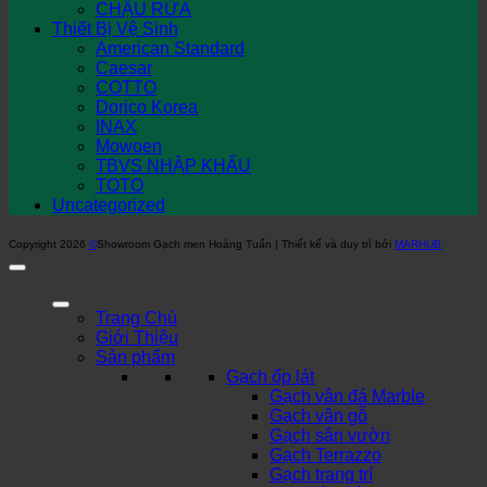
CHẬU RỬA
Thiết Bị Vệ Sinh
American Standard
Caesar
COTTO
Dorico Korea
INAX
Mowoen
TBVS NHẬP KHẨU
TOTO
Uncategorized
Copyright 2026
©
Showroom Gạch men Hoàng Tuấn | Thiết kế và duy trì bởi
MARHUB
Trang Chủ
Giới Thiệu
Sản phẩm
Gạch ốp lát
Gạch vân đá Marble
Gạch vân gỗ
Gạch sân vườn
Gạch Terrazzo
Gạch trang trí