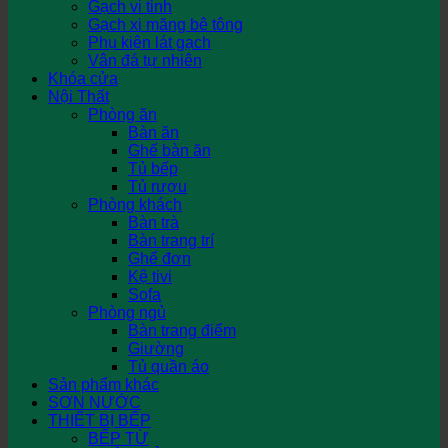
Gạch vi tinh
Gạch xi măng bê tông
Phụ kiện lát gạch
Vân đá tự nhiên
Khóa cửa
Nội Thất
Phòng ăn
Bàn ăn
Ghế bàn ăn
Tủ bếp
Tủ rượu
Phòng khách
Bàn trà
Bàn trang trí
Ghế đơn
Kệ tivi
Sofa
Phòng ngủ
Bàn trang điểm
Giường
Tủ quần áo
Sản phẩm khác
SƠN NƯỚC
THIẾT BỊ BẾP
BẾP TỪ