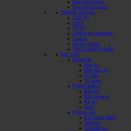
Gạch ốp tường
Phụ kiện lát gạch
Thiết Bị Vệ Sinh
COTTO
INAX
TOTO
American Standard
Caesar
Dorico Korea
TBVS NHẬP KHẨU
Nội Thất
Phòng ăn
Bàn ăn
Ghế bàn ăn
Tủ bếp
Tủ rượu
Phòng khách
Bàn trà
Bàn trang trí
Kệ tivi
Sofa
Phòng ngủ
Bàn trang điểm
Giường
Tủ quần áo