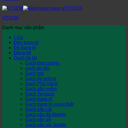
VT3150
Danh mục sản phẩm
Cửa
Đèn trang trí
Đồ trang trí
Đồng hồ
Gạch ốp lát
Gạch kim cương
gạch lát nền
Gạch mờ
Gạch ốp tường
Gạch Phủ Vàng
Gạch sân vườn
Gạch Terrazzo
Gạch trang trí
Gạch trang trí ngoại thất
Gạch vân cát
Gạch vân đá Marble
Gạch vân gỗ
Gạch vân vải Textile