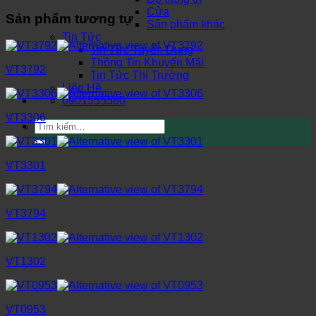
Cửa
Sản phẩm tương tự
Sản phẩm khác
Tin Tức
Tin Tức Tuyển Dụng
Thông Tin Khuyến Mãi
VT3792
Tin Tức Thị Trường
Liên Hệ
0901555580
VT3306
Tìm
kiếm:
VT3301
VT3794
VT1302
VT0953