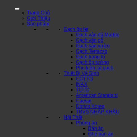
Trang Chủ
Giới Thiệu
Sản phẩm
Gạch ốp lát
Gạch vân đá Marble
Gạch vân gỗ
Gạch sân vườn
Gạch Terrazzo
Gạch trang trí
Gạch ốp tường
Phụ kiện lát gạch
Thiết Bị Vệ Sinh
COTTO
INAX
TOTO
American Standard
Caesar
Dorico Korea
TBVS NHẬP KHẨU
Nội Thất
Phòng ăn
Bàn ăn
Ghế bàn ăn