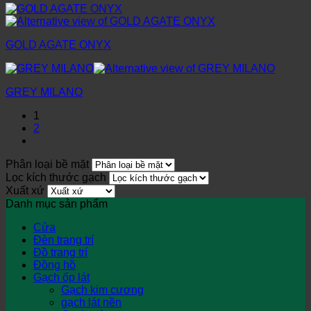
GOLD AGATE ONYX
GREY MILANO
1
2
Phân loại bề mặt
Lọc kích thước gạch
Xuất xứ
Danh mục sản phẩm
Cửa
Đèn trang trí
Đồ trang trí
Đồng hồ
Gạch ốp lát
Gạch kim cương
gạch lát nền