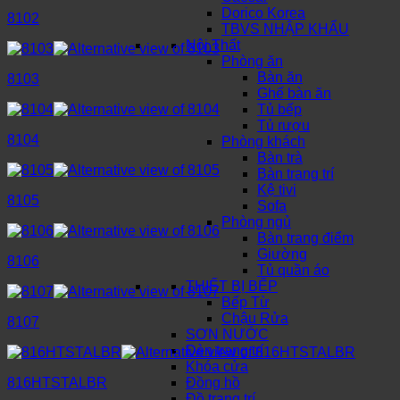
Dorico Korea
8102
TBVS NHẬP KHẨU
Nội Thất
Phòng ăn
Bàn ăn
8103
Ghế bàn ăn
Tủ bếp
Tủ rượu
8104
Phòng khách
Bàn trà
Bàn trang trí
Kệ tivi
8105
Sofa
Phòng ngủ
Bàn trang điểm
Giường
8106
Tủ quần áo
THIẾT BỊ BẾP
Bếp Từ
Chậu Rửa
8107
SƠN NƯỚC
Đèn trang trí
Khóa cửa
816HTSTALBR
Đồng hồ
Đồ trang trí