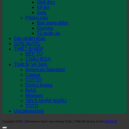
Ghế đơn
Kệ tivi
Sofa
Phòng ngủ
Bàn trang điểm
Giường
Tủ quần áo
Sản phẩm khác
SƠN NƯỚC
THIẾT BỊ BẾP
BẾP TỪ
CHẬU RỬA
Thiết Bị Vệ Sinh
American Standard
Caesar
COTTO
Dorico Korea
INAX
Mowoen
TBVS NHẬP KHẨU
TOTO
Uncategorized
Copyright 2026
©
Showroom Gạch men Hoàng Tuấn | Thiết kế và duy trì bởi
MARHUB