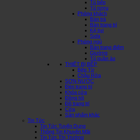
Tủ bếp
Tủ rượu
Phòng khách
Bàn trà
Bàn trang trí
Kệ tivi
Sofa
Phòng ngủ
Bàn trang điểm
Giường
Tủ quần áo
THIẾT BỊ BẾP
Bếp Từ
Chậu Rửa
SƠN NƯỚC
Đèn trang trí
Khóa cửa
Đồng hồ
Đồ trang trí
Cửa
Sản phẩm khác
Tin Tức
Tin Tức Tuyển Dụng
Thông Tin Khuyến Mãi
Tin Tức Thị Trường