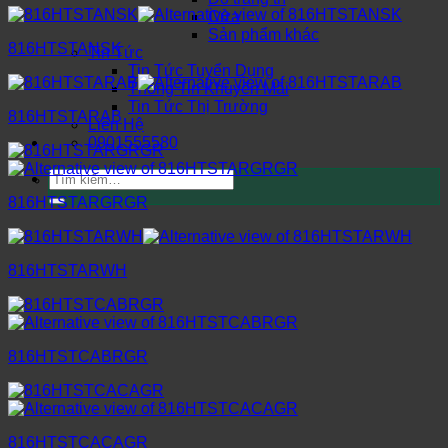
Cửa
Sản phẩm khác
816HTSTANSK
Tin Tức
Tin Tức Tuyển Dụng
Thông Tin Khuyến Mãi
Tin Tức Thị Trường
816HTSTARAB
Liên Hệ
0901555580
Tìm
kiếm:
816HTSTARGRGR
816HTSTARWH
816HTSTCABRGR
816HTSTCACAGR