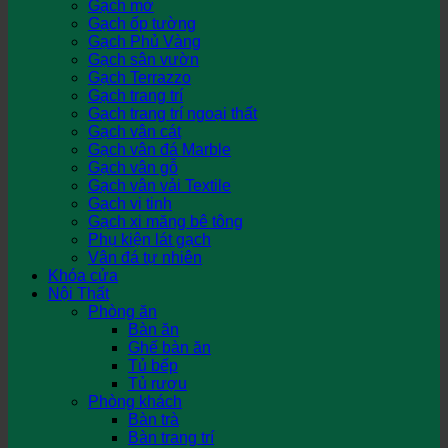
Gạch mờ
Gạch ốp tường
Gạch Phủ Vàng
Gạch sân vườn
Gạch Terrazzo
Gạch trang trí
Gạch trang trí ngoại thất
Gạch vân cát
Gạch vân đá Marble
Gạch vân gỗ
Gạch vân vải Textile
Gạch vi tinh
Gạch xi măng bê tông
Phụ kiện lát gạch
Vân đá tự nhiên
Khóa cửa
Nội Thất
Phòng ăn
Bàn ăn
Ghế bàn ăn
Tủ bếp
Tủ rượu
Phòng khách
Bàn trà
Bàn trang trí