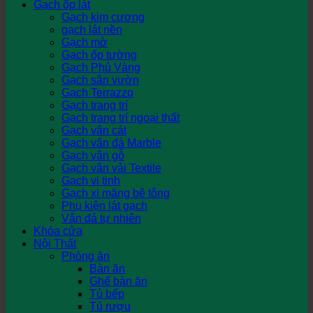
Gạch ốp lát
Gạch kim cương
gạch lát nền
Gạch mờ
Gạch ốp tường
Gạch Phủ Vàng
Gạch sân vườn
Gạch Terrazzo
Gạch trang trí
Gạch trang trí ngoại thất
Gạch vân cát
Gạch vân đá Marble
Gạch vân gỗ
Gạch vân vải Textile
Gạch vi tinh
Gạch xi măng bê tông
Phụ kiện lát gạch
Vân đá tự nhiên
Khóa cửa
Nội Thất
Phòng ăn
Bàn ăn
Ghế bàn ăn
Tủ bếp
Tủ rượu