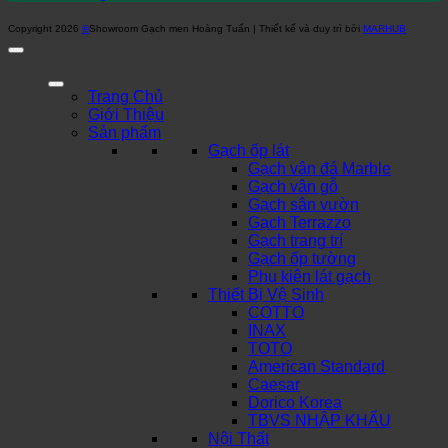
Copyright 2026
©
Showroom Gạch men Hoàng Tuấn | Thiết kế và duy trì bởi
MARHUB
Trang Chủ
Giới Thiệu
Sản phẩm
Gạch ốp lát
Gạch vân đá Marble
Gạch vân gỗ
Gạch sân vườn
Gạch Terrazzo
Gạch trang trí
Gạch ốp tường
Phụ kiện lát gạch
Thiết Bị Vệ Sinh
COTTO
INAX
TOTO
American Standard
Caesar
Dorico Korea
TBVS NHẬP KHẨU
Nội Thất