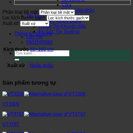
Cửa
Sản phẩm khác
Phân loại bề mặt
Tin Tức
Lọc kích thước gạch
Tin Tức Tuyển Dụng
Xuất xứ
Thông Tin Khuyến Mãi
Tin Tức Thị Trường
Thông tin bổ sung
Liên Hệ
0901555580
Kích thước
80×160 cm
Tìm
kiếm:
Xuất xứ
Nhập khẩu
Sản phẩm tương tự
VT3309
VT3797