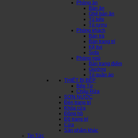
Phòng ăn
Bàn ăn
Ghế bàn ăn
Tủ bếp
Tủ rượu
Phòng khách
Bàn trà
Bàn trang trí
Kệ tivi
Sofa
Phòng ngủ
Bàn trang điểm
Giường
Tủ quần áo
THIẾT BỊ BẾP
Bếp Từ
Chậu Rửa
SƠN NƯỚC
Đèn trang trí
Khóa cửa
Đồng hồ
Đồ trang trí
Cửa
Sản phẩm khác
Tin Tức