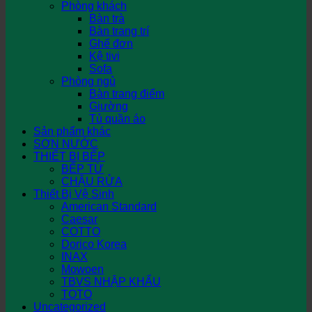
Phòng khách
Bàn trà
Bàn trang trí
Ghế đơn
Kệ tivi
Sofa
Phòng ngủ
Bàn trang điểm
Giường
Tủ quần áo
Sản phẩm khác
SƠN NƯỚC
THIẾT BỊ BẾP
BẾP TỪ
CHẬU RỬA
Thiết Bị Vệ Sinh
American Standard
Caesar
COTTO
Dorico Korea
INAX
Mowoen
TBVS NHẬP KHẨU
TOTO
Uncategorized