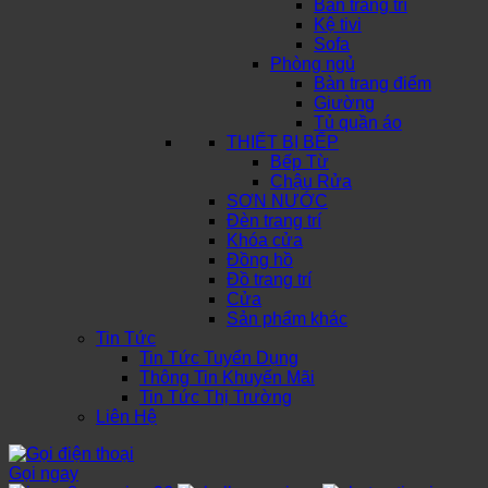
Bàn trang trí
Kệ tivi
Sofa
Phòng ngủ
Bàn trang điểm
Giường
Tủ quần áo
THIẾT BỊ BẾP
Bếp Từ
Chậu Rửa
SƠN NƯỚC
Đèn trang trí
Khóa cửa
Đồng hồ
Đồ trang trí
Cửa
Sản phẩm khác
Tin Tức
Tin Tức Tuyển Dụng
Thông Tin Khuyến Mãi
Tin Tức Thị Trường
Liên Hệ
Gọi ngay