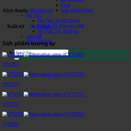
Cửa
Sản phẩm khác
Kích thước
80×160 cm
Tin Tức
Tin Tức Tuyển Dụng
Thông Tin Khuyến Mãi
Xuất xứ
Nhập khẩu
Tin Tức Thị Trường
Liên Hệ
0901555580
Sản phẩm tương tự
Tìm
kiếm:
VT1303
VT1373
VT3772
VT0952