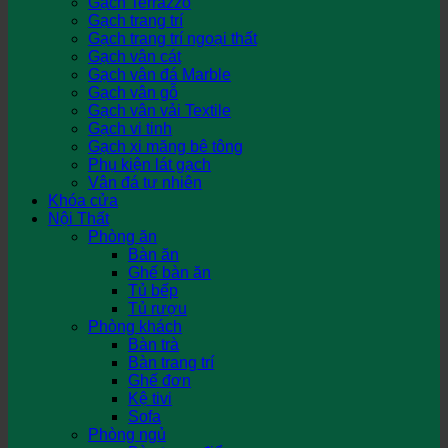
Gạch Terrazzo
Gạch trang trí
Gạch trang trí ngoại thất
Gạch vân cát
Gạch vân đá Marble
Gạch vân gỗ
Gạch vân vải Textile
Gạch vi tinh
Gạch xi măng bê tông
Phụ kiện lát gạch
Vân đá tự nhiên
Khóa cửa
Nội Thất
Phòng ăn
Bàn ăn
Ghế bàn ăn
Tủ bếp
Tủ rượu
Phòng khách
Bàn trà
Bàn trang trí
Ghế đơn
Kệ tivi
Sofa
Phòng ngủ