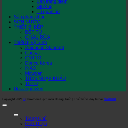
Bàn trang điểm
Giường
Tủ quần áo
Sản phẩm khác
SƠN NƯỚC
THIẾT BỊ BẾP
BẾP TỪ
CHẬU RỬA
Thiết Bị Vệ Sinh
American Standard
Caesar
COTTO
Dorico Korea
INAX
Mowoen
TBVS NHẬP KHẨU
TOTO
Uncategorized
Copyright 2026
©
Showroom Gạch men Hoàng Tuấn | Thiết kế và duy trì bởi
MARHUB
Trang Chủ
Giới Thiệu