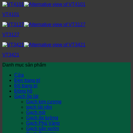
VT4101
VT3127
VT3421
Danh mục sản phẩm
Cửa
Đèn trang trí
Đồ trang trí
Đồng hồ
Gạch ốp lát
Gạch kim cương
gạch lát nền
Gạch mờ
Gạch ốp tường
Gạch Phủ Vàng
Gạch sân vườn