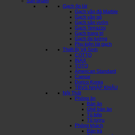
Sản phẩm
Gạch ốp lát
Gạch vân đá Marble
Gạch vân gỗ
Gạch sân vườn
Gạch Terrazzo
Gạch trang trí
Gạch ốp tường
Phụ kiện lát gạch
Thiết Bị Vệ Sinh
COTTO
INAX
TOTO
American Standard
Caesar
Dorico Korea
TBVS NHẬP KHẨU
Nội Thất
Phòng ăn
Bàn ăn
Ghế bàn ăn
Tủ bếp
Tủ rượu
Phòng khách
Bàn trà