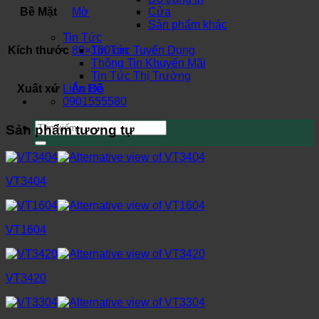
Bề Mặt
Mờ
Cửa
Sản phẩm khác
Tin Tức
Kích thước
80×160 cm
Tin Tức Tuyển Dụng
Thông Tin Khuyến Mãi
Tin Tức Thị Trường
Xuất xứ
Ấn Độ
Liên Hệ
0901555580
Tìm
Sản phẩm tương tự
kiếm:
VT3404
VT1604
VT3420