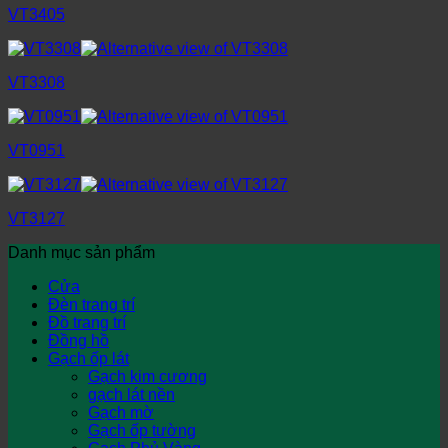
VT3405
VT3308
VT0951
VT3127
Danh mục sản phẩm
Cửa
Đèn trang trí
Đồ trang trí
Đồng hồ
Gạch ốp lát
Gạch kim cương
gạch lát nền
Gạch mờ
Gạch ốp tường