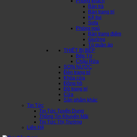
Phòng khách
Bàn trà
Bàn trang trí
Kệ tivi
Sofa
Phòng ngủ
Bàn trang điểm
Giường
Tủ quần áo
THIẾT BỊ BẾP
Bếp Từ
Chậu Rửa
SƠN NƯỚC
Đèn trang trí
Khóa cửa
Đồng hồ
Đồ trang trí
Cửa
Sản phẩm khác
Tin Tức
Tin Tức Tuyển Dụng
Thông Tin Khuyến Mãi
Tin Tức Thị Trường
Liên Hệ