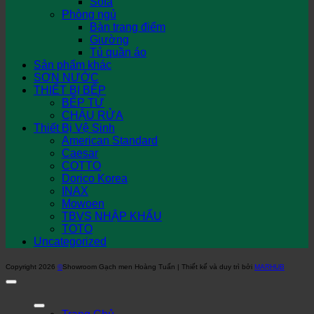
Sofa
Phòng ngủ
Bàn trang điểm
Giường
Tủ quần áo
Sản phẩm khác
SƠN NƯỚC
THIẾT BỊ BẾP
BẾP TỪ
CHẬU RỬA
Thiết Bị Vệ Sinh
American Standard
Caesar
COTTO
Dorico Korea
INAX
Mowoen
TBVS NHẬP KHẨU
TOTO
Uncategorized
Copyright 2026
©
Showroom Gạch men Hoàng Tuấn | Thiết kế và duy trì bởi
MARHUB