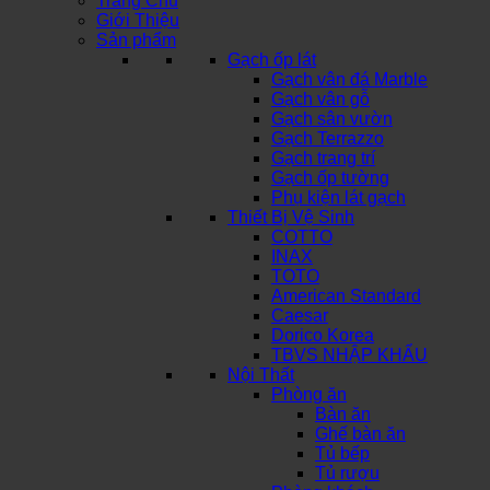
Trang Chủ
Giới Thiệu
Sản phẩm
Gạch ốp lát
Gạch vân đá Marble
Gạch vân gỗ
Gạch sân vườn
Gạch Terrazzo
Gạch trang trí
Gạch ốp tường
Phụ kiện lát gạch
Thiết Bị Vệ Sinh
COTTO
INAX
TOTO
American Standard
Caesar
Dorico Korea
TBVS NHẬP KHẨU
Nội Thất
Phòng ăn
Bàn ăn
Ghế bàn ăn
Tủ bếp
Tủ rượu