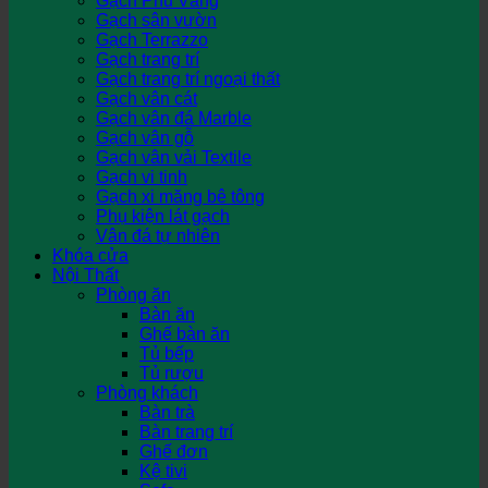
Gạch Phủ Vàng
Gạch sân vườn
Gạch Terrazzo
Gạch trang trí
Gạch trang trí ngoại thất
Gạch vân cát
Gạch vân đá Marble
Gạch vân gỗ
Gạch vân vải Textile
Gạch vi tinh
Gạch xi măng bê tông
Phụ kiện lát gạch
Vân đá tự nhiên
Khóa cửa
Nội Thất
Phòng ăn
Bàn ăn
Ghế bàn ăn
Tủ bếp
Tủ rượu
Phòng khách
Bàn trà
Bàn trang trí
Ghế đơn
Kệ tivi