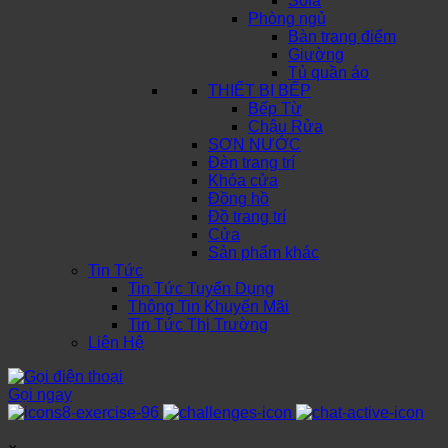
Sofa
Phòng ngủ
Bàn trang điểm
Giường
Tủ quần áo
THIẾT BỊ BẾP
Bếp Từ
Chậu Rửa
SƠN NƯỚC
Đèn trang trí
Khóa cửa
Đồng hồ
Đồ trang trí
Cửa
Sản phẩm khác
Tin Tức
Tin Tức Tuyển Dụng
Thông Tin Khuyến Mãi
Tin Tức Thị Trường
Liên Hệ
Gọi ngay