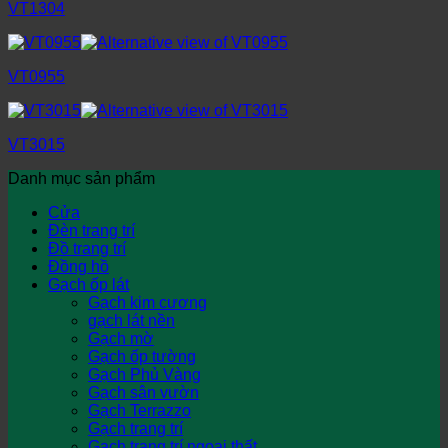
VT1304
VT0955
VT3015
Danh mục sản phẩm
Cửa
Đèn trang trí
Đồ trang trí
Đồng hồ
Gạch ốp lát
Gạch kim cương
gạch lát nền
Gạch mờ
Gạch ốp tường
Gạch Phủ Vàng
Gạch sân vườn
Gạch Terrazzo
Gạch trang trí
Gạch trang trí ngoại thất