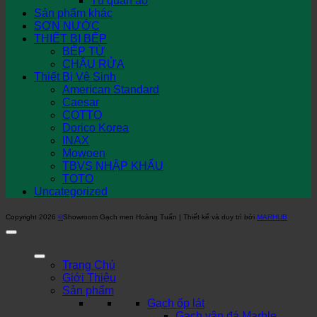
Tủ quần áo
Sản phẩm khác
SƠN NƯỚC
THIẾT BỊ BẾP
BẾP TỪ
CHẬU RỬA
Thiết Bị Vệ Sinh
American Standard
Caesar
COTTO
Dorico Korea
INAX
Mowoen
TBVS NHẬP KHẨU
TOTO
Uncategorized
Copyright 2026
©
Showroom Gạch men Hoàng Tuấn | Thiết kế và duy trì bởi
MARHUB
Trang Chủ
Giới Thiệu
Sản phẩm
Gạch ốp lát
Gạch vân đá Marble