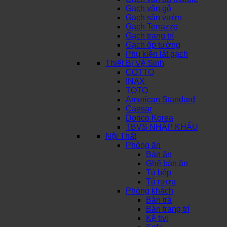
Gạch vân gỗ
Gạch sân vườn
Gạch Terrazzo
Gạch trang trí
Gạch ốp tường
Phụ kiện lát gạch
Thiết Bị Vệ Sinh
COTTO
INAX
TOTO
American Standard
Caesar
Dorico Korea
TBVS NHẬP KHẨU
Nội Thất
Phòng ăn
Bàn ăn
Ghế bàn ăn
Tủ bếp
Tủ rượu
Phòng khách
Bàn trà
Bàn trang trí
Kệ tivi