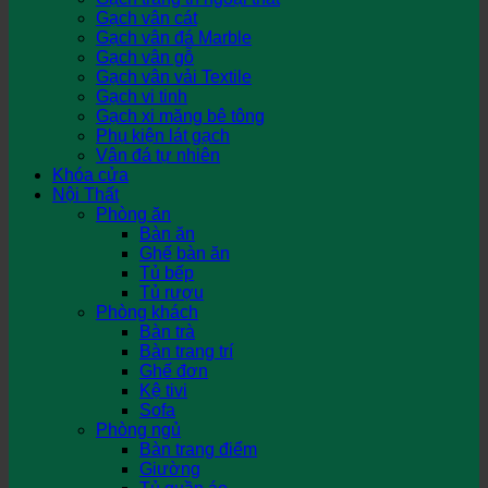
Gạch vân cát
Gạch vân đá Marble
Gạch vân gỗ
Gạch vân vải Textile
Gạch vi tinh
Gạch xi măng bê tông
Phụ kiện lát gạch
Vân đá tự nhiên
Khóa cửa
Nội Thất
Phòng ăn
Bàn ăn
Ghế bàn ăn
Tủ bếp
Tủ rượu
Phòng khách
Bàn trà
Bàn trang trí
Ghế đơn
Kệ tivi
Sofa
Phòng ngủ
Bàn trang điểm
Giường