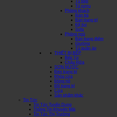
Tủ bếp
Tủ rượu
Phòng khách
Bàn trà
Bàn trang trí
Kệ tivi
Sofa
Phòng ngủ
Bàn trang điểm
Giường
Tủ quần áo
THIẾT BỊ BẾP
Bếp Từ
Chậu Rửa
SƠN NƯỚC
Đèn trang trí
Khóa cửa
Đồng hồ
Đồ trang trí
Cửa
Sản phẩm khác
Tin Tức
Tin Tức Tuyển Dụng
Thông Tin Khuyến Mãi
Tin Tức Thị Trường