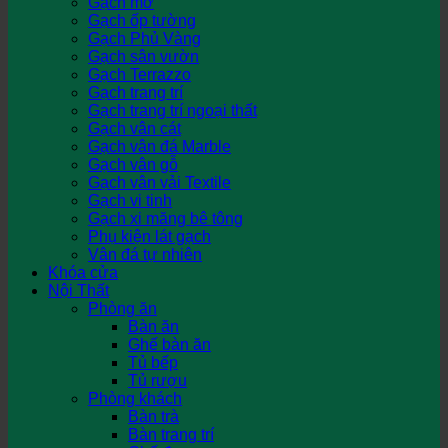
Gạch mờ
Gạch ốp tường
Gạch Phủ Vàng
Gạch sân vườn
Gạch Terrazzo
Gạch trang trí
Gạch trang trí ngoại thất
Gạch vân cát
Gạch vân đá Marble
Gạch vân gỗ
Gạch vân vải Textile
Gạch vi tinh
Gạch xi măng bê tông
Phụ kiện lát gạch
Vân đá tự nhiên
Khóa cửa
Nội Thất
Phòng ăn
Bàn ăn
Ghế bàn ăn
Tủ bếp
Tủ rượu
Phòng khách
Bàn trà
Bàn trang trí