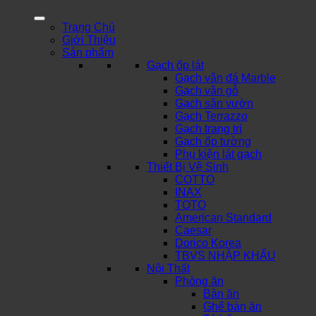
Trang Chủ
Giới Thiệu
Sản phẩm
Gạch ốp lát
Gạch vân đá Marble
Gạch vân gỗ
Gạch sân vườn
Gạch Terrazzo
Gạch trang trí
Gạch ốp tường
Phụ kiện lát gạch
Thiết Bị Vệ Sinh
COTTO
INAX
TOTO
American Standard
Caesar
Dorico Korea
TBVS NHẬP KHẨU
Nội Thất
Phòng ăn
Bàn ăn
Ghế bàn ăn