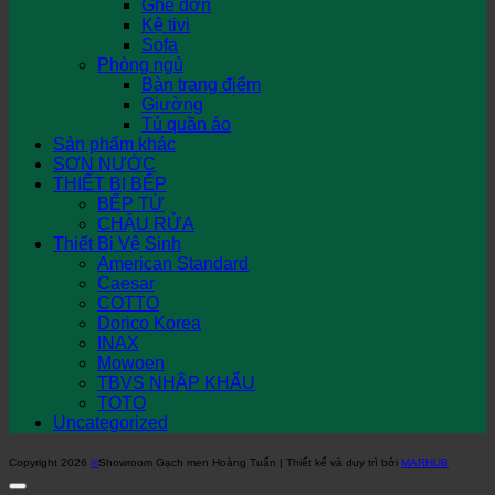
Ghế đơn
Kệ tivi
Sofa
Phòng ngủ
Bàn trang điểm
Giường
Tủ quần áo
Sản phẩm khác
SƠN NƯỚC
THIẾT BỊ BẾP
BẾP TỪ
CHẬU RỬA
Thiết Bị Vệ Sinh
American Standard
Caesar
COTTO
Dorico Korea
INAX
Mowoen
TBVS NHẬP KHẨU
TOTO
Uncategorized
Copyright 2026
©
Showroom Gạch men Hoàng Tuấn | Thiết kế và duy trì bởi
MARHUB