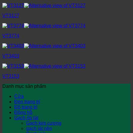
VT3127
VT3774
VT3403
VT3153
Danh mục sản phẩm
Cửa
Đèn trang trí
Đồ trang trí
Đồng hồ
Gạch ốp lát
Gạch kim cương
gạch lát nền