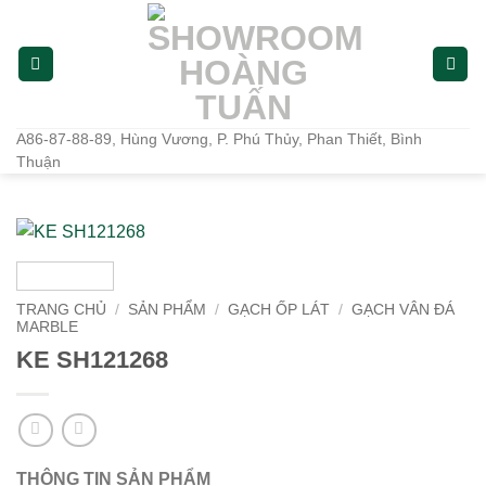
Bỏ
qua
nội
dung
A86-87-88-89, Hùng Vương, P. Phú Thủy, Phan Thiết, Bình
Thuận
TRANG CHỦ
/
SẢN PHẨM
/
GẠCH ỐP LÁT
/
GẠCH VÂN ĐÁ
MARBLE
KE SH121268
THÔNG TIN SẢN PHẨM