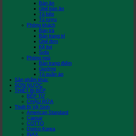
Bàn ăn
Ghế bàn ăn
Tủ bếp
Tủ rượu
Phòng khách
Bàn trà
Bàn trang trí
Ghế đơn
Kệ tivi
Sofa
Phòng ngủ
Bàn trang điểm
Giường
Tủ quần áo
Sản phẩm khác
SƠN NƯỚC
THIẾT BỊ BẾP
BẾP TỪ
CHẬU RỬA
Thiết Bị Vệ Sinh
American Standard
Caesar
COTTO
Dorico Korea
INAX