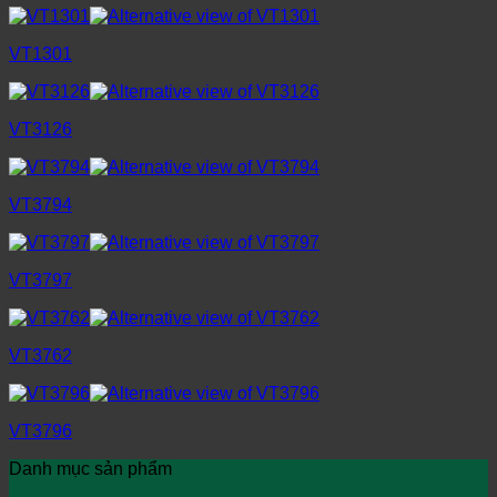
VT1301
VT3126
VT3794
VT3797
VT3762
VT3796
Danh mục sản phẩm