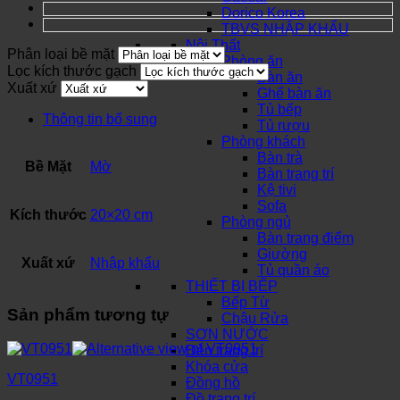
Dorico Korea
TBVS NHẬP KHẨU
Nội Thất
Phân loại bề mặt
Phòng ăn
Lọc kích thước gạch
Bàn ăn
Xuất xứ
Ghế bàn ăn
Tủ bếp
Thông tin bổ sung
Tủ rượu
Phòng khách
Bàn trà
Bề Mặt
Mờ
Bàn trang trí
Kệ tivi
Sofa
Kích thước
20×20 cm
Phòng ngủ
Bàn trang điểm
Giường
Xuất xứ
Nhập khẩu
Tủ quần áo
THIẾT BỊ BẾP
Bếp Từ
Sản phẩm tương tự
Chậu Rửa
SƠN NƯỚC
Đèn trang trí
Khóa cửa
VT0951
Đồng hồ
Đồ trang trí