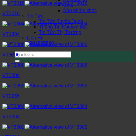
Cửa
Sản phẩm khác
VT3016
Tin Tức
Tin Tức Tuyển Dụng
Thông Tin Khuyến Mãi
Tin Tức Thị Trường
VT1304
Liên Hệ
0901555580
Tìm
VT3306
kiếm:
VT3308
VT0955
VT3304