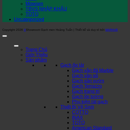
Mowoen
TBVS NHẬP KHẨU
TOTO
Uncategorized
Copyright 2026
©
Showroom Gạch men Hoàng Tuấn | Thiết kế và duy trì bởi
MARHUB
Trang Chủ
Giới Thiệu
Sản phẩm
Gạch ốp lát
Gạch vân đá Marble
Gạch vân gỗ
Gạch sân vườn
Gạch Terrazzo
Gạch trang trí
Gạch ốp tường
Phụ kiện lát gạch
Thiết Bị Vệ Sinh
COTTO
INAX
TOTO
American Standard