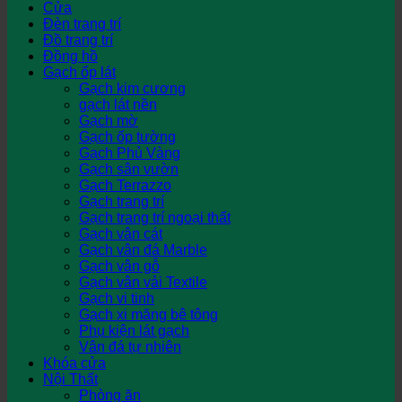
Cửa
Đèn trang trí
Đồ trang trí
Đồng hồ
Gạch ốp lát
Gạch kim cương
gạch lát nền
Gạch mờ
Gạch ốp tường
Gạch Phủ Vàng
Gạch sân vườn
Gạch Terrazzo
Gạch trang trí
Gạch trang trí ngoại thất
Gạch vân cát
Gạch vân đá Marble
Gạch vân gỗ
Gạch vân vải Textile
Gạch vi tinh
Gạch xi măng bê tông
Phụ kiện lát gạch
Vân đá tự nhiên
Khóa cửa
Nội Thất
Phòng ăn