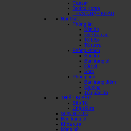
Caesar
Dorico Korea
TBVS NHẬP KHẨU
Nội Thất
Phòng ăn
Bàn ăn
Ghế bàn ăn
Tủ bếp
Tủ rượu
Phòng khách
Bàn trà
Bàn trang trí
Kệ tivi
Sofa
Phòng ngủ
Bàn trang điểm
Giường
Tủ quần áo
THIẾT BỊ BẾP
Bếp Từ
Chậu Rửa
SƠN NƯỚC
Đèn trang trí
Khóa cửa
Đồng hồ