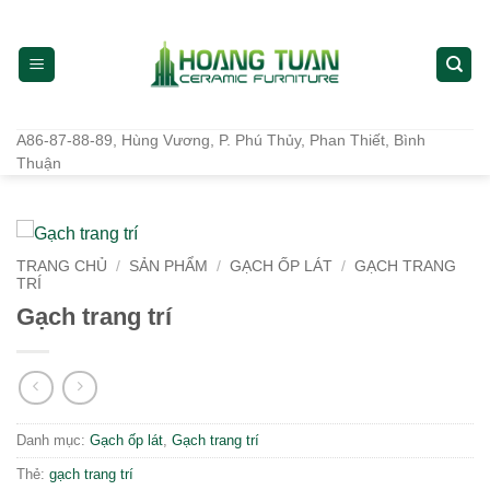
Bỏ
qua
nội
dung
A86-87-88-89, Hùng Vương, P. Phú Thủy, Phan Thiết, Bình
Thuận
TRANG CHỦ
/
SẢN PHẨM
/
GẠCH ỐP LÁT
/
GẠCH TRANG
TRÍ
Gạch trang trí
Danh mục:
Gạch ốp lát
,
Gạch trang trí
Thẻ:
gạch trang trí