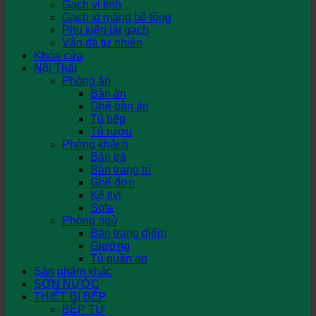
Gạch vi tinh
Gạch xi măng bê tông
Phụ kiện lát gạch
Vân đá tự nhiên
Khóa cửa
Nội Thất
Phòng ăn
Bàn ăn
Ghế bàn ăn
Tủ bếp
Tủ rượu
Phòng khách
Bàn trà
Bàn trang trí
Ghế đơn
Kệ tivi
Sofa
Phòng ngủ
Bàn trang điểm
Giường
Tủ quần áo
Sản phẩm khác
SƠN NƯỚC
THIẾT BỊ BẾP
BẾP TỪ