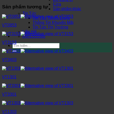
Cửa
Sản phẩm tương tự
Sản phẩm khác
Tin Tức
Tin Tức Tuyển Dụng
Thông Tin Khuyến Mãi
VT0953
Tin Tức Thị Trường
Liên Hệ
0901555580
VT3153
Tìm
kiếm:
VT3403
VT1301
VT3301
VT1303