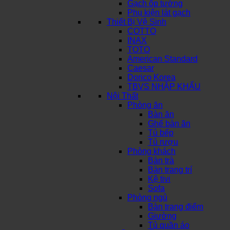
Gạch ốp tường
Phụ kiện lát gạch
Thiết Bị Vệ Sinh
COTTO
INAX
TOTO
American Standard
Caesar
Dorico Korea
TBVS NHẬP KHẨU
Nội Thất
Phòng ăn
Bàn ăn
Ghế bàn ăn
Tủ bếp
Tủ rượu
Phòng khách
Bàn trà
Bàn trang trí
Kệ tivi
Sofa
Phòng ngủ
Bàn trang điểm
Giường
Tủ quần áo