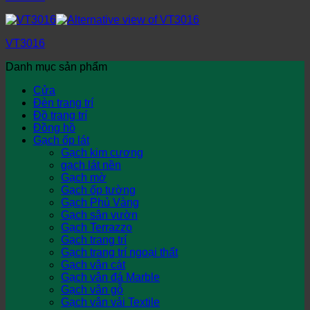
VT3016
Danh mục sản phẩm
Cửa
Đèn trang trí
Đồ trang trí
Đồng hồ
Gạch ốp lát
Gạch kim cương
gạch lát nền
Gạch mờ
Gạch ốp tường
Gạch Phủ Vàng
Gạch sân vườn
Gạch Terrazzo
Gạch trang trí
Gạch trang trí ngoại thất
Gạch vân cát
Gạch vân đá Marble
Gạch vân gỗ
Gạch vân vải Textile