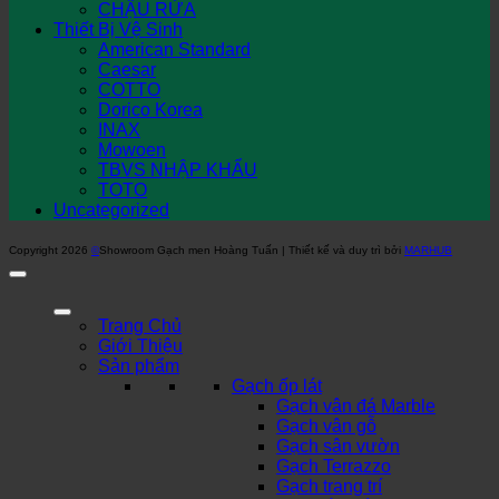
CHẬU RỬA
Thiết Bị Vệ Sinh
American Standard
Caesar
COTTO
Dorico Korea
INAX
Mowoen
TBVS NHẬP KHẨU
TOTO
Uncategorized
Copyright 2026
©
Showroom Gạch men Hoàng Tuấn | Thiết kế và duy trì bởi
MARHUB
Trang Chủ
Giới Thiệu
Sản phẩm
Gạch ốp lát
Gạch vân đá Marble
Gạch vân gỗ
Gạch sân vườn
Gạch Terrazzo
Gạch trang trí