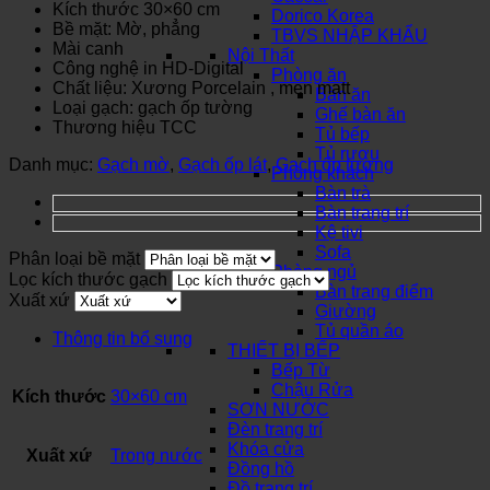
Kích thước 30×60 cm
Dorico Korea
Bề mặt: Mờ, phẳng
TBVS NHẬP KHẨU
Mài canh
Nội Thất
Công nghệ in HD-Digital
Phòng ăn
Chất liệu: Xương Porcelain , men matt
Bàn ăn
Loại gạch: gạch ốp tường
Ghế bàn ăn
Thương hiệu TCC
Tủ bếp
Tủ rượu
Danh mục:
Gạch mờ
,
Gạch ốp lát
,
Gạch ốp tường
Phòng khách
Bàn trà
Bàn trang trí
Kệ tivi
Sofa
Phân loại bề mặt
Phòng ngủ
Lọc kích thước gạch
Bàn trang điểm
Xuất xứ
Giường
Tủ quần áo
Thông tin bổ sung
THIẾT BỊ BẾP
Bếp Từ
Chậu Rửa
Kích thước
30×60 cm
SƠN NƯỚC
Đèn trang trí
Khóa cửa
Xuất xứ
Trong nước
Đồng hồ
Đồ trang trí