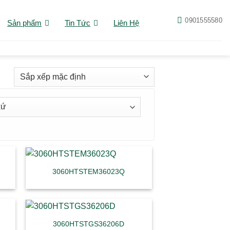
0901555580
Sản phẩm
Tin Tức
Liên Hệ
3060HTSTEM36023Q
3060HTSTGS36206D