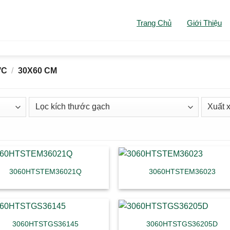
Trang Chủ
Giới Thiệu
ỚC
/
30X60 CM
3060HTSTEM36021Q
3060HTSTEM36023
3060HTSTGS36145
3060HTSTGS36205D