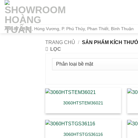
Bỏ
qua
nội
dung
A86-87-88-89, Hùng Vương, P. Phú Thủy, Phan Thiết, Bình Thuận
TRANG CHỦ
/
SẢN PHẨM KÍCH THƯ
LỌC
3060HTSTEM36021
3060HTSTGS36116