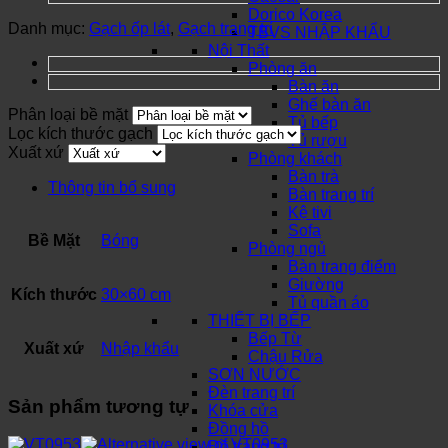
Dorico Korea
Danh mục:
Gạch ốp lát
,
Gạch trang trí
TBVS NHẬP KHẨU
Nội Thất
Phòng ăn
Bàn ăn
Ghế bàn ăn
Phân loại bề mặt
Tủ bếp
Lọc kích thước gạch
Tủ rượu
Xuất xứ
Phòng khách
Bàn trà
Thông tin bổ sung
Bàn trang trí
Kệ tivi
Sofa
Bề Mặt
Bóng
Phòng ngủ
Bàn trang điểm
Giường
Kích thước
30×60 cm
Tủ quần áo
THIẾT BỊ BẾP
Bếp Từ
Xuất xứ
Nhập khẩu
Chậu Rửa
SƠN NƯỚC
Đèn trang trí
Sản phẩm tương tự
Khóa cửa
Đồng hồ
Đồ trang trí