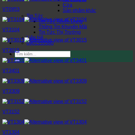
Cửa
VT0953
Sản phẩm khác
Tin Tức
Tin Tức Tuyển Dụng
Thông Tin Khuyến Mãi
VT3104
Tin Tức Thị Trường
Liên Hệ
0901555580
VT3015
Tìm
kiếm:
VT3401
VT3309
VT3152
VT1304