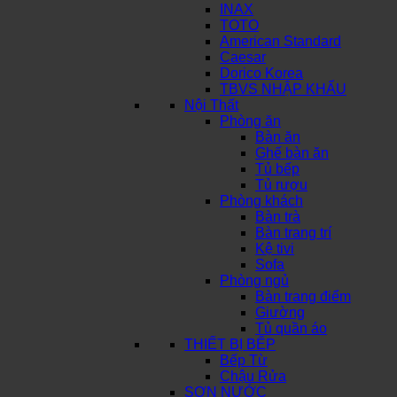
INAX
TOTO
American Standard
Caesar
Dorico Korea
TBVS NHẬP KHẨU
Nội Thất
Phòng ăn
Bàn ăn
Ghế bàn ăn
Tủ bếp
Tủ rượu
Phòng khách
Bàn trà
Bàn trang trí
Kệ tivi
Sofa
Phòng ngủ
Bàn trang điểm
Giường
Tủ quần áo
THIẾT BỊ BẾP
Bếp Từ
Chậu Rửa
SƠN NƯỚC