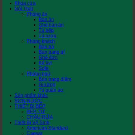
Khóa cửa
Nội Thất
Phòng ăn
Bàn ăn
Ghế bàn ăn
Tủ bếp
Tủ rượu
Phòng khách
Bàn trà
Bàn trang trí
Ghế đơn
Kệ tivi
Sofa
Phòng ngủ
Bàn trang điểm
Giường
Tủ quần áo
Sản phẩm khác
SƠN NƯỚC
THIẾT BỊ BẾP
BẾP TỪ
CHẬU RỬA
Thiết Bị Vệ Sinh
American Standard
Caesar