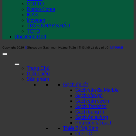
COTTO
Dorico Korea
INAX
Mowoen
TBVS NHẬP KHẨU
TOTO
Uncategorized
Copyright 2026
©
Showroom Gạch men Hoàng Tuấn | Thiết kế và duy trì bởi
MARHUB
Trang Chủ
Giới Thiệu
Sản phẩm
Gạch ốp lát
Gạch vân đá Marble
Gạch vân gỗ
Gạch sân vườn
Gạch Terrazzo
Gạch trang trí
Gạch ốp tường
Phụ kiện lát gạch
Thiết Bị Vệ Sinh
COTTO