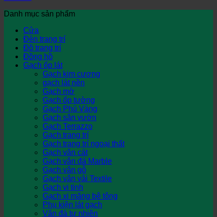
Danh mục sản phẩm
Cửa
Đèn trang trí
Đồ trang trí
Đồng hồ
Gạch ốp lát
Gạch kim cương
gạch lát nền
Gạch mờ
Gạch ốp tường
Gạch Phủ Vàng
Gạch sân vườn
Gạch Terrazzo
Gạch trang trí
Gạch trang trí ngoại thất
Gạch vân cát
Gạch vân đá Marble
Gạch vân gỗ
Gạch vân vải Textile
Gạch vi tinh
Gạch xi măng bê tông
Phụ kiện lát gạch
Vân đá tự nhiên