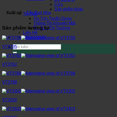
Cửa
Sản phẩm khác
Xuất xứ
Tây Ban Nha
Tin Tức
Tin Tức Tuyển Dụng
Thông Tin Khuyến Mãi
Sản phẩm tương tự
Tin Tức Thị Trường
Liên Hệ
0901555580
Tìm
VT3795
kiếm:
VT3762
VT3788
VT3302