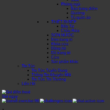
Phòng ngủ
Bàn trang điểm
Giường
Tủ quần áo
THIẾT BỊ BẾP
Bếp Từ
Chậu Rửa
SƠN NƯỚC
Đèn trang trí
Khóa cửa
Đồng hồ
Đồ trang trí
Cửa
Sản phẩm khác
Tin Tức
Tin Tức Tuyển Dụng
Thông Tin Khuyến Mãi
Tin Tức Thị Trường
Liên Hệ
Gọi ngay
×