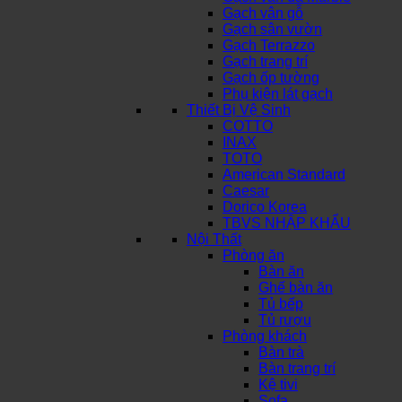
Gạch vân gỗ
Gạch sân vườn
Gạch Terrazzo
Gạch trang trí
Gạch ốp tường
Phụ kiện lát gạch
Thiết Bị Vệ Sinh
COTTO
INAX
TOTO
American Standard
Caesar
Dorico Korea
TBVS NHẬP KHẨU
Nội Thất
Phòng ăn
Bàn ăn
Ghế bàn ăn
Tủ bếp
Tủ rượu
Phòng khách
Bàn trà
Bàn trang trí
Kệ tivi
Sofa