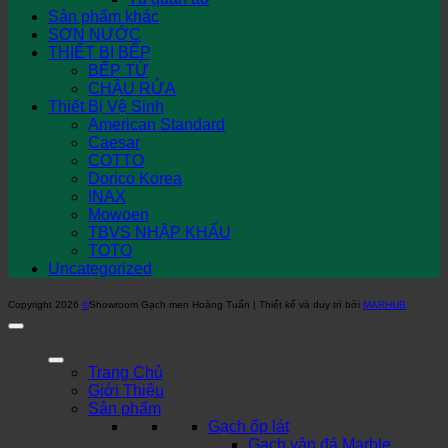
Sản phẩm khác
SƠN NƯỚC
THIẾT BỊ BẾP
BẾP TỪ
CHẬU RỬA
Thiết Bị Vệ Sinh
American Standard
Caesar
COTTO
Dorico Korea
INAX
Mowoen
TBVS NHẬP KHẨU
TOTO
Uncategorized
Copyright 2026
©
Showroom Gạch men Hoàng Tuấn | Thiết kế và duy trì bởi
MARHUB
Trang Chủ
Giới Thiệu
Sản phẩm
Gạch ốp lát
Gạch vân đá Marble