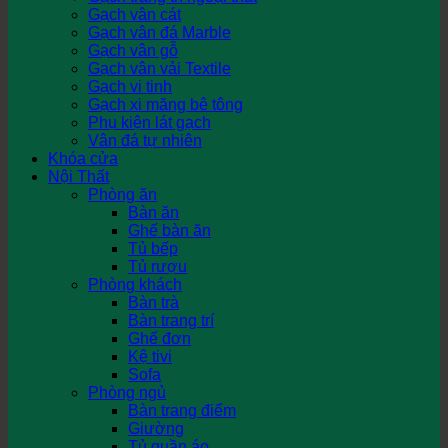
Gạch vân cát
Gạch vân đá Marble
Gạch vân gỗ
Gạch vân vải Textile
Gạch vi tinh
Gạch xi măng bê tông
Phụ kiện lát gạch
Vân đá tự nhiên
Khóa cửa
Nội Thất
Phòng ăn
Bàn ăn
Ghế bàn ăn
Tủ bếp
Tủ rượu
Phòng khách
Bàn trà
Bàn trang trí
Ghế đơn
Kệ tivi
Sofa
Phòng ngủ
Bàn trang điểm
Giường
Tủ quần áo