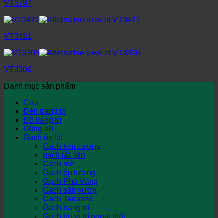
VT3797
VT3421
VT3306
Danh mục sản phẩm
Cửa
Đèn trang trí
Đồ trang trí
Đồng hồ
Gạch ốp lát
Gạch kim cương
gạch lát nền
Gạch mờ
Gạch ốp tường
Gạch Phủ Vàng
Gạch sân vườn
Gạch Terrazzo
Gạch trang trí
Gạch trang trí ngoại thất