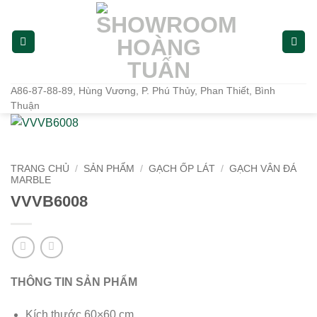
Bỏ
qua
nội
dung
A86-87-88-89, Hùng Vương, P. Phú Thủy, Phan Thiết, Bình
Thuận
TRANG CHỦ
/
SẢN PHẨM
/
GẠCH ỐP LÁT
/
GẠCH VÂN ĐÁ
MARBLE
VVVB6008
THÔNG TIN SẢN PHẨM
Kích thước 60×60 cm