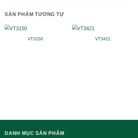
SẢN PHẨM TƯƠNG TỰ
VT3150
VT3421
DANH MỤC SẢN PHẨM