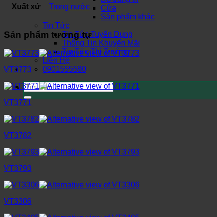
Xuất xứ
Trong nước
Cửa
Sản phẩm khác
Tin Tức
Sản phẩm tương tự
Tin Tức Tuyển Dụng
Thông Tin Khuyến Mãi
Tin Tức Thị Trường
Liên Hệ
0901555580
VT3773
Tìm
kiếm:
VT3771
VT3782
VT3793
VT3306