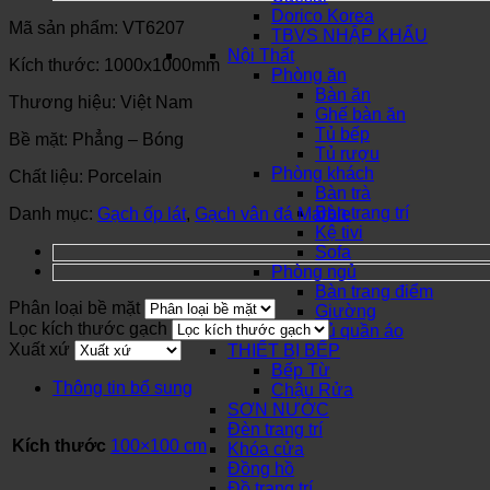
Dorico Korea
Mã sản phẩm: VT6207
TBVS NHẬP KHẨU
Nội Thất
Kích thước: 1000x1000mm
Phòng ăn
Bàn ăn
Thương hiệu: Việt Nam
Ghế bàn ăn
Tủ bếp
Bề mặt: Phẳng – Bóng
Tủ rượu
Phòng khách
Chất liệu: Porcelain
Bàn trà
Bàn trang trí
Danh mục:
Gạch ốp lát
,
Gạch vân đá Marble
Kệ tivi
Sofa
Phòng ngủ
Bàn trang điểm
Phân loại bề mặt
Giường
Lọc kích thước gạch
Tủ quần áo
Xuất xứ
THIẾT BỊ BẾP
Bếp Từ
Thông tin bổ sung
Chậu Rửa
SƠN NƯỚC
Đèn trang trí
Kích thước
100×100 cm
Khóa cửa
Đồng hồ
Đồ trang trí