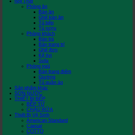
Nội Thất
Phòng ăn
Bàn ăn
Ghế bàn ăn
Tủ bếp
Tủ rượu
Phòng khách
Bàn trà
Bàn trang trí
Ghế đơn
Kệ tivi
Sofa
Phòng ngủ
Bàn trang điểm
Giường
Tủ quần áo
Sản phẩm khác
SƠN NƯỚC
THIẾT BỊ BẾP
BẾP TỪ
CHẬU RỬA
Thiết Bị Vệ Sinh
American Standard
Caesar
COTTO