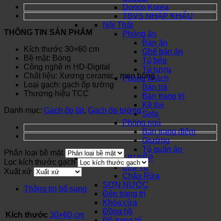
Dorico Korea
TBVS NHẬP KHẨU
Nội Thất
THÔNG TIN SẢN PHẨM
Phòng ăn
Bàn ăn
Kích thước 30×60 cm
Ghế bàn ăn
Bề mặt: Bóng
Tủ bếp
Công nghệ in HD-Digital
Tủ rượu
Chất liệu: Xương ceramic , men bóng
Phòng khách
Loại gạch: gạch ốp tường
Bàn trà
Thương hiệu TCC
Bàn trang trí
Kệ tivi
Danh mục:
Gạch ốp lát
,
Gạch ốp tường
Sofa
Phòng ngủ
Bàn trang điểm
Giường
Tủ quần áo
Phân loại bề mặt
THIẾT BỊ BẾP
Lọc kích thước gạch
Bếp Từ
Xuất xứ
Chậu Rửa
SƠN NƯỚC
Thông tin bổ sung
Đèn trang trí
Khóa cửa
Đồng hồ
Kích thước
30×60 cm
Đồ trang trí