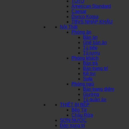
TOTO
American Standard
Caesar
Dorico Korea
TBVS NHẬP KHẨU
Nội Thất
Phòng ăn
Bàn ăn
Ghế bàn ăn
Tủ bếp
Tủ rượu
Phòng khách
Bàn trà
Bàn trang trí
Kệ tivi
Sofa
Phòng ngủ
Bàn trang điểm
Giường
Tủ quần áo
THIẾT BỊ BẾP
Bếp Từ
Chậu Rửa
SƠN NƯỚC
Đèn trang trí