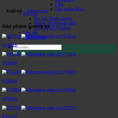
Cửa
Sản phẩm khác
Xuất xứ
Trong nước
Tin Tức
Tin Tức Tuyển Dụng
Thông Tin Khuyến Mãi
Sản phẩm tương tự
Tin Tức Thị Trường
Liên Hệ
0901555580
VT3016
Tìm
kiếm:
VT1604
VT3404
VT0954
VT3792