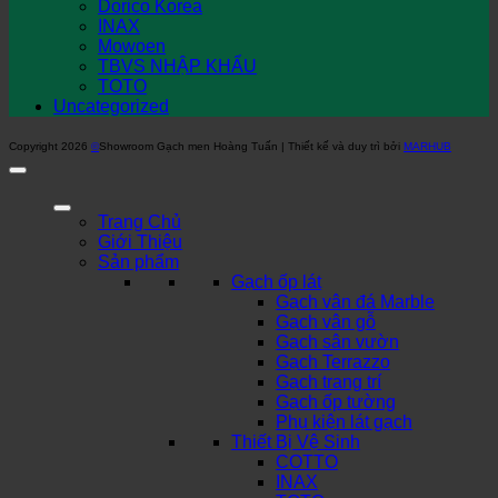
Dorico Korea
INAX
Mowoen
TBVS NHẬP KHẨU
TOTO
Uncategorized
Copyright 2026
©
Showroom Gạch men Hoàng Tuấn | Thiết kế và duy trì bởi
MARHUB
Trang Chủ
Giới Thiệu
Sản phẩm
Gạch ốp lát
Gạch vân đá Marble
Gạch vân gỗ
Gạch sân vườn
Gạch Terrazzo
Gạch trang trí
Gạch ốp tường
Phụ kiện lát gạch
Thiết Bị Vệ Sinh
COTTO
INAX