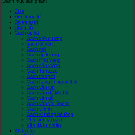
Danh mục sản phẩm
Cửa
Đèn trang trí
Đồ trang trí
Đồng hồ
Gạch ốp lát
Gạch kim cương
gạch lát nền
Gạch mờ
Gạch ốp tường
Gạch Phủ Vàng
Gạch sân vườn
Gạch Terrazzo
Gạch trang trí
Gạch trang trí ngoại thất
Gạch vân cát
Gạch vân đá Marble
Gạch vân gỗ
Gạch vân vải Textile
Gạch vi tinh
Gạch xi măng bê tông
Phụ kiện lát gạch
Vân đá tự nhiên
Khóa cửa