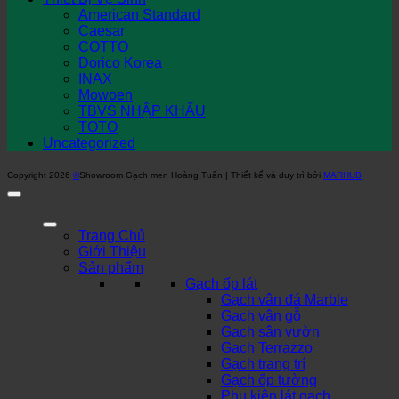
American Standard
Caesar
COTTO
Dorico Korea
INAX
Mowoen
TBVS NHẬP KHẨU
TOTO
Uncategorized
Copyright 2026
©
Showroom Gạch men Hoàng Tuấn | Thiết kế và duy trì bởi
MARHUB
Trang Chủ
Giới Thiệu
Sản phẩm
Gạch ốp lát
Gạch vân đá Marble
Gạch vân gỗ
Gạch sân vườn
Gạch Terrazzo
Gạch trang trí
Gạch ốp tường
Phụ kiện lát gạch