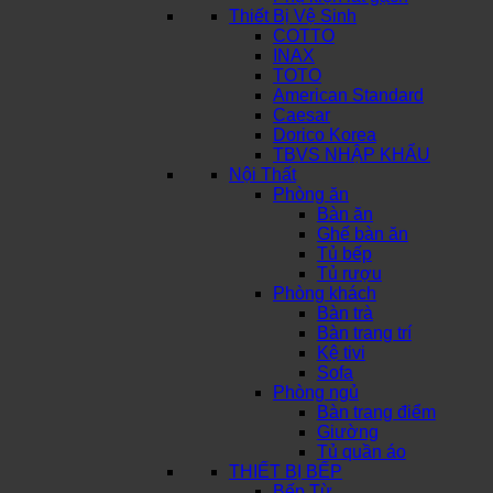
Thiết Bị Vệ Sinh
COTTO
INAX
TOTO
American Standard
Caesar
Dorico Korea
TBVS NHẬP KHẨU
Nội Thất
Phòng ăn
Bàn ăn
Ghế bàn ăn
Tủ bếp
Tủ rượu
Phòng khách
Bàn trà
Bàn trang trí
Kệ tivi
Sofa
Phòng ngủ
Bàn trang điểm
Giường
Tủ quần áo
THIẾT BỊ BẾP
Bếp Từ