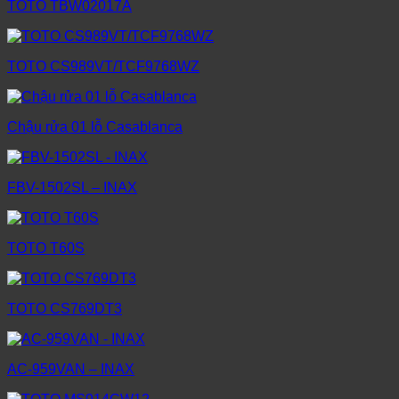
TOTO TBW02017A
TOTO CS989VT/TCF9768WZ
Chậu rửa 01 lỗ Casablanca
FBV-1502SL – INAX
TOTO T60S
TOTO CS769DT3
AC-959VAN – INAX