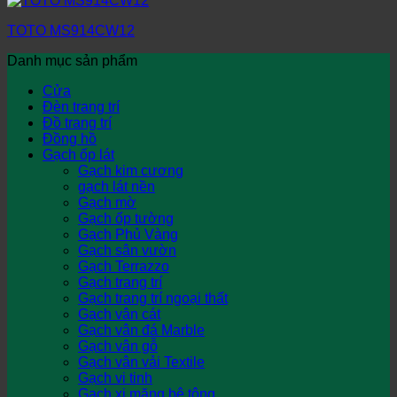
TOTO MS914CW12
Danh mục sản phẩm
Cửa
Đèn trang trí
Đồ trang trí
Đồng hồ
Gạch ốp lát
Gạch kim cương
gạch lát nền
Gạch mờ
Gạch ốp tường
Gạch Phủ Vàng
Gạch sân vườn
Gạch Terrazzo
Gạch trang trí
Gạch trang trí ngoại thất
Gạch vân cát
Gạch vân đá Marble
Gạch vân gỗ
Gạch vân vải Textile
Gạch vi tinh
Gạch xi măng bê tông