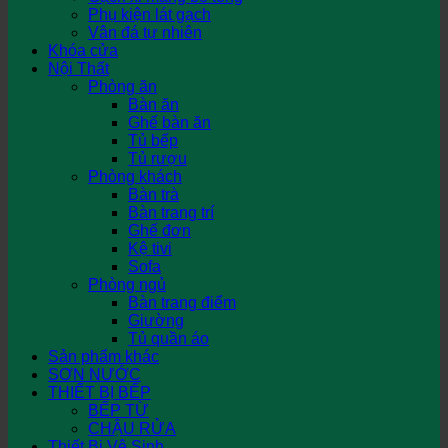
Phụ kiện lát gạch
Vân đá tự nhiên
Khóa cửa
Nội Thất
Phòng ăn
Bàn ăn
Ghế bàn ăn
Tủ bếp
Tủ rượu
Phòng khách
Bàn trà
Bàn trang trí
Ghế đơn
Kệ tivi
Sofa
Phòng ngủ
Bàn trang điểm
Giường
Tủ quần áo
Sản phẩm khác
SƠN NƯỚC
THIẾT BỊ BẾP
BẾP TỪ
CHẬU RỬA
Thiết Bị Vệ Sinh