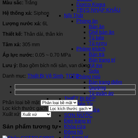
Màu sắc:
Trắng
Dorico Korea
TBVS NHẬP KHẨU
Hệ thống xả:
Siphon
Nội Thất
Phòng ăn
Lượng nước xả:
6L
Bàn ăn
Ghế bàn ăn
Thiết kế:
Thân dài, thân kín
Tủ bếp
Tủ rượu
Tâm xả:
305 mm
Phòng khách
Bàn trà
Áp lực nước:
0.05 ~ 0.70 MPa
Bàn trang trí
Lưu ý:
Bao gồm bích nối sàn, van dừng
Kệ tivi
Sofa
Danh mục:
Thiết Bị Vệ Sinh
,
TOTO
Phòng ngủ
Bàn trang điểm
Giường
Tủ quần áo
THIẾT BỊ BẾP
Phân loại bề mặt
Bếp Từ
Lọc kích thước gạch
Chậu Rửa
Xuất xứ
SƠN NƯỚC
Đèn trang trí
Sản phẩm tương tự
Khóa cửa
Đồng hồ
Đồ trang trí