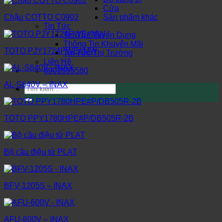
Cửa
Sản phẩm khác
Chậu COTTO C0902
Tin Tức
Tin Tức Tuyển Dụng
Thông Tin Khuyến Mãi
TOTO PJY1724PWE#MW
Tin Tức Thị Trường
Liên Hệ
0901555580
AL-S640V – INAX
Tìm
kiếm:
TOTO PPY1780HPE#P/DB505R-2B
Bộ cầu điệu tử PLAT
BFV-1205S – INAX
AFU-600V – INAX