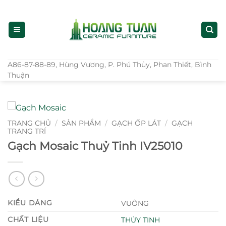
Bỏ
qua
nội
dung
A86-87-88-89, Hùng Vương, P. Phú Thủy, Phan Thiết, Bình
Thuận
TRANG CHỦ
/
SẢN PHẨM
/
GẠCH ỐP LÁT
/
GẠCH
TRANG TRÍ
Gạch Mosaic Thuỷ Tinh IV25010
KIỂU DÁNG
VUÔNG
CHẤT LIỆU
THỦY TINH