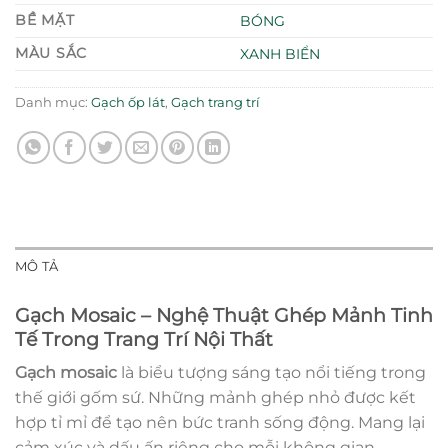
BỀ MẶT
BÓNG
MÀU SẮC
XANH BIỂN
Danh mục:
Gạch ốp lát
,
Gạch trang trí
MÔ TẢ
Gạch Mosaic – Nghệ Thuật Ghép Mảnh Tinh
Tế Trong Trang Trí Nội Thất
Gạch mosaic
là biểu tượng sáng tạo nổi tiếng trong
thế giới gốm sứ. Những mảnh ghép nhỏ được kết
hợp tỉ mỉ để tạo nên bức tranh sống động. Mang lại
cảm xúc và dấu ấn riêng cho mỗi không gian.