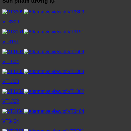
Sản phẩm tương tự
VT3309
VT3151
VT1604
VT1303
VT1302
VT3404