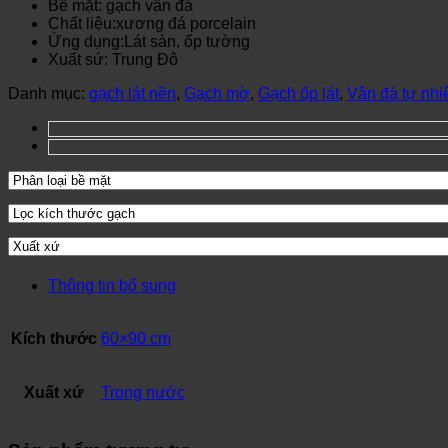
Bề mặt: gạch vân đá
Chất liệu:xương đá porcelain
Ứng dụng:Lát sàn, ốp tường
Xuất sứ: Trung Đô
Danh mục:
gạch lát nền
,
Gạch mờ
,
Gạch ốp lát
,
Vân đá tự nhi
Thông tin bổ sung
Kích thước
60×90 cm
Xuất xứ
Trong nước