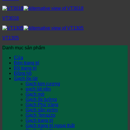
VT3018
VT1305
Danh mục sản phẩm
Cửa
Đèn trang trí
Đồ trang trí
Đồng hồ
Gạch ốp lát
Gạch kim cương
gạch lát nền
Gạch mờ
Gạch ốp tường
Gạch Phủ Vàng
Gạch sân vườn
Gạch Terrazzo
Gạch trang trí
Gạch trang trí ngoại thất