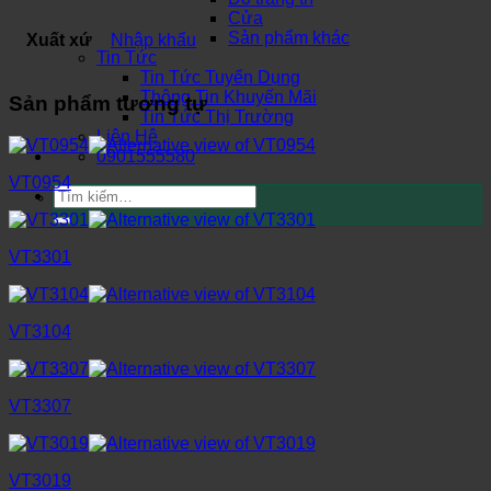
Cửa
Sản phẩm khác
Xuất xứ
Nhập khẩu
Tin Tức
Tin Tức Tuyển Dụng
Thông Tin Khuyến Mãi
Sản phẩm tương tự
Tin Tức Thị Trường
Liên Hệ
0901555580
VT0954
Tìm
kiếm:
VT3301
VT3104
VT3307
VT3019