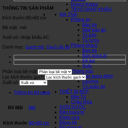
Dorico Korea
THÔNG TIN SẢN PHẨM
TBVS NHẬP KHẨU
Nội Thất
Kích thước:60×60 cm
Phòng ăn
Bàn ăn
Bề mặt: mờ
Ghế bàn ăn
Tủ bếp
Xuất sứ: nhập khẩu AC
Tủ rượu
Phòng khách
Danh mục:
Gạch mờ
,
Gạch ốp lát
Bàn trà
Bàn trang trí
Kệ tivi
Sofa
Phòng ngủ
Phân loại bề mặt
Bàn trang điểm
Lọc kích thước gạch
Giường
Xuất xứ
Tủ quần áo
THIẾT BỊ BẾP
Thông tin bổ sung
Bếp Từ
Chậu Rửa
SƠN NƯỚC
Bề Mặt
Mờ
Đèn trang trí
Khóa cửa
Đồng hồ
Kích thước
60×60 cm
Đồ trang trí