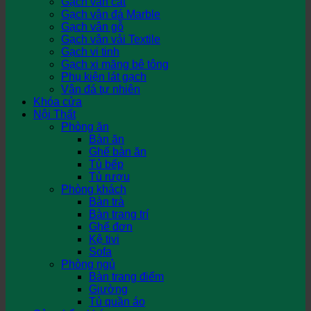
Gạch vân cát
Gạch vân đá Marble
Gạch vân gỗ
Gạch vân vải Textile
Gạch vi tinh
Gạch xi măng bê tông
Phụ kiện lát gạch
Vân đá tự nhiên
Khóa cửa
Nội Thất
Phòng ăn
Bàn ăn
Ghế bàn ăn
Tủ bếp
Tủ rượu
Phòng khách
Bàn trà
Bàn trang trí
Ghế đơn
Kệ tivi
Sofa
Phòng ngủ
Bàn trang điểm
Giường
Tủ quần áo