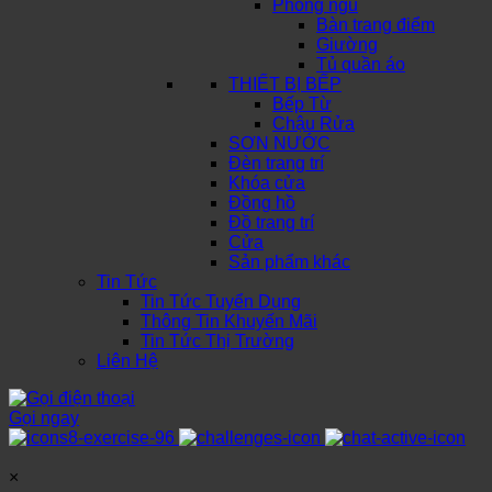
Phòng ngủ
Bàn trang điểm
Giường
Tủ quần áo
THIẾT BỊ BẾP
Bếp Từ
Chậu Rửa
SƠN NƯỚC
Đèn trang trí
Khóa cửa
Đồng hồ
Đồ trang trí
Cửa
Sản phẩm khác
Tin Tức
Tin Tức Tuyển Dụng
Thông Tin Khuyến Mãi
Tin Tức Thị Trường
Liên Hệ
Gọi ngay
×