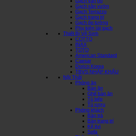
Gạch vân gỗ
Gạch sân vườn
Gạch Terrazzo
Gạch trang trí
Gạch ốp tường
Phụ kiện lát gạch
Thiết Bị Vệ Sinh
COTTO
INAX
TOTO
American Standard
Caesar
Dorico Korea
TBVS NHẬP KHẨU
Nội Thất
Phòng ăn
Bàn ăn
Ghế bàn ăn
Tủ bếp
Tủ rượu
Phòng khách
Bàn trà
Bàn trang trí
Kệ tivi
Sofa