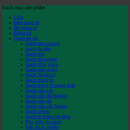
Danh mục sản phẩm
Cửa
Đèn trang trí
Đồ trang trí
Đồng hồ
Gạch ốp lát
Gạch kim cương
gạch lát nền
Gạch mờ
Gạch ốp tường
Gạch Phủ Vàng
Gạch sân vườn
Gạch Terrazzo
Gạch trang trí
Gạch trang trí ngoại thất
Gạch vân cát
Gạch vân đá Marble
Gạch vân gỗ
Gạch vân vải Textile
Gạch vi tinh
Gạch xi măng bê tông
Phụ kiện lát gạch
Vân đá tự nhiên