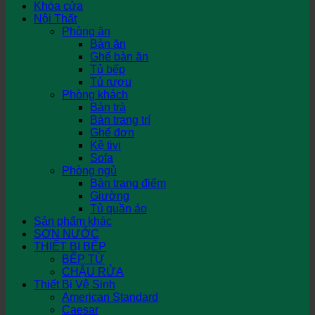
Khóa cửa
Nội Thất
Phòng ăn
Bàn ăn
Ghế bàn ăn
Tủ bếp
Tủ rượu
Phòng khách
Bàn trà
Bàn trang trí
Ghế đơn
Kệ tivi
Sofa
Phòng ngủ
Bàn trang điểm
Giường
Tủ quần áo
Sản phẩm khác
SƠN NƯỚC
THIẾT BỊ BẾP
BẾP TỪ
CHẬU RỬA
Thiết Bị Vệ Sinh
American Standard
Caesar