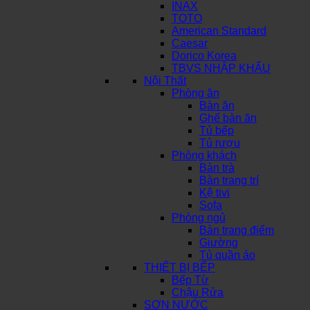
INAX
TOTO
American Standard
Caesar
Dorico Korea
TBVS NHẬP KHẨU
Nội Thất
Phòng ăn
Bàn ăn
Ghế bàn ăn
Tủ bếp
Tủ rượu
Phòng khách
Bàn trà
Bàn trang trí
Kệ tivi
Sofa
Phòng ngủ
Bàn trang điểm
Giường
Tủ quần áo
THIẾT BỊ BẾP
Bếp Từ
Chậu Rửa
SƠN NƯỚC