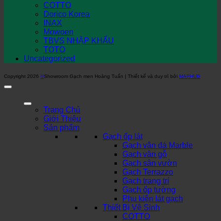
COTTO
Dorico Korea
INAX
Mowoen
TBVS NHẬP KHẨU
TOTO
Uncategorized
Copyright 2026
©
Showroom Gạch men Hoàng Tuấn | Thiết kế và duy trì bởi
MARHUB
Trang Chủ
Giới Thiệu
Sản phẩm
Gạch ốp lát
Gạch vân đá Marble
Gạch vân gỗ
Gạch sân vườn
Gạch Terrazzo
Gạch trang trí
Gạch ốp tường
Phụ kiện lát gạch
Thiết Bị Vệ Sinh
COTTO