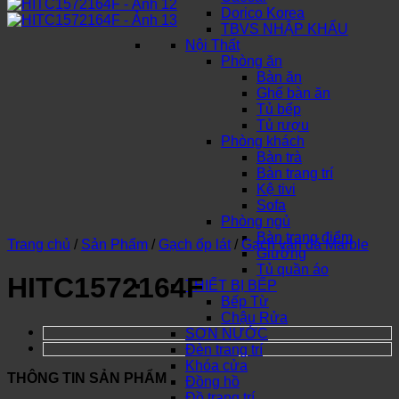
Dorico Korea
TBVS NHẬP KHẨU
Nội Thất
Phòng ăn
Bàn ăn
Ghế bàn ăn
Tủ bếp
Tủ rượu
Phòng khách
Bàn trà
Bàn trang trí
Kệ tivi
Sofa
Phòng ngủ
Bàn trang điểm
Trang chủ
/
Sản Phẩm
/
Gạch ốp lát
/
Gạch vân đá Marble
Giường
Tủ quần áo
HITC1572164F
THIẾT BỊ BẾP
Bếp Từ
Chậu Rửa
SƠN NƯỚC
Đèn trang trí
Khóa cửa
THÔNG TIN SẢN PHẨM
Đồng hồ
Đồ trang trí