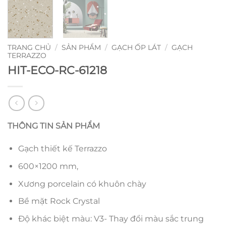
TRANG CHỦ
/
SẢN PHẨM
/
GẠCH ỐP LÁT
/
GẠCH
TERRAZZO
HIT-ECO-RC-61218
THÔNG TIN SẢN PHẨM
Gạch thiết kế Terrazzo
600×1200 mm,
Xương porcelain có khuôn chày
Bề mặt Rock Crystal
Độ khác biệt màu: V3- Thay đổi màu sắc trung