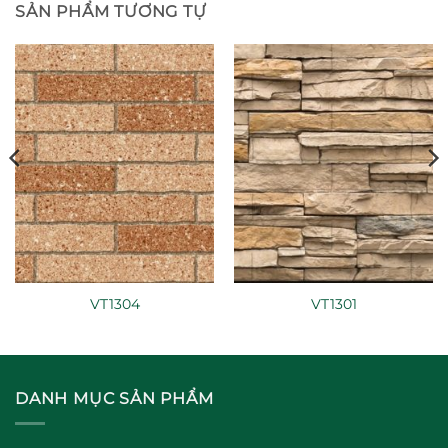
SẢN PHẨM TƯƠNG TỰ
VT1304
VT1301
DANH MỤC SẢN PHẨM