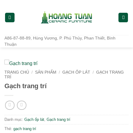
Bỏ
qua
nội
dung
A86-87-88-89, Hùng Vương, P. Phú Thủy, Phan Thiết, Bình
Thuận
TRANG CHỦ
/
SẢN PHẨM
/
GẠCH ỐP LÁT
/
GẠCH TRANG
TRÍ
Gạch trang trí
Danh mục:
Gạch ốp lát
,
Gạch trang trí
Thẻ:
gạch trang trí