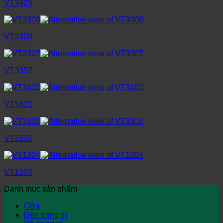
VT3405
VT3308
VT3307
VT3401
VT3304
VT1304
Danh mục sản phẩm
Cửa
Đèn trang trí