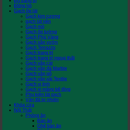
Đồ trang trí
Đồng hồ
Gạch ốp lát
Gạch kim cương
gạch lát nền
Gạch mờ
Gạch ốp tường
Gạch Phủ Vàng
Gạch sân vườn
Gạch Terrazzo
Gạch trang trí
Gạch trang trí ngoại thất
Gạch vân cát
Gạch vân đá Marble
Gạch vân gỗ
Gạch vân vải Textile
Gạch vi tinh
Gạch xi măng bê tông
Phụ kiện lát gạch
Vân đá tự nhiên
Khóa cửa
Nội Thất
Phòng ăn
Bàn ăn
Ghế bàn ăn