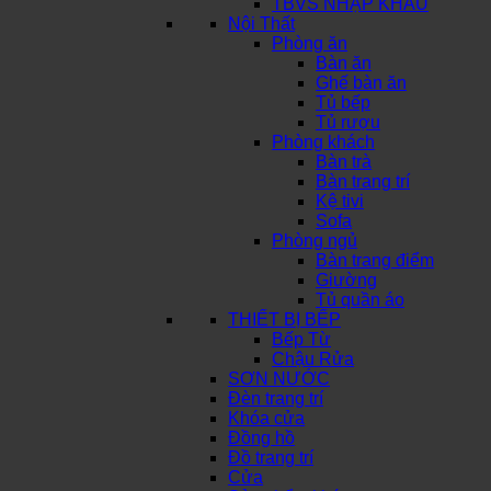
TBVS NHẬP KHẨU
Nội Thất
Phòng ăn
Bàn ăn
Ghế bàn ăn
Tủ bếp
Tủ rượu
Phòng khách
Bàn trà
Bàn trang trí
Kệ tivi
Sofa
Phòng ngủ
Bàn trang điểm
Giường
Tủ quần áo
THIẾT BỊ BẾP
Bếp Từ
Chậu Rửa
SƠN NƯỚC
Đèn trang trí
Khóa cửa
Đồng hồ
Đồ trang trí
Cửa