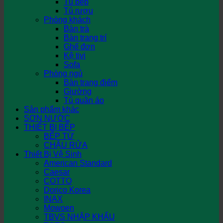
Tủ bếp
Tủ rượu
Phòng khách
Bàn trà
Bàn trang trí
Ghế đơn
Kệ tivi
Sofa
Phòng ngủ
Bàn trang điểm
Giường
Tủ quần áo
Sản phẩm khác
SƠN NƯỚC
THIẾT BỊ BẾP
BẾP TỪ
CHẬU RỬA
Thiết Bị Vệ Sinh
American Standard
Caesar
COTTO
Dorico Korea
INAX
Mowoen
TBVS NHẬP KHẨU