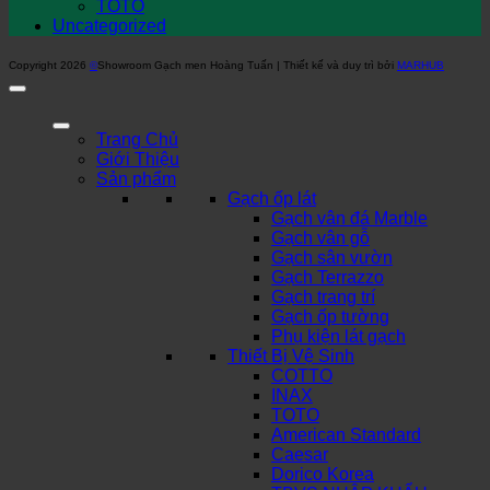
TOTO
Uncategorized
Copyright 2026
©
Showroom Gạch men Hoàng Tuấn | Thiết kế và duy trì bởi
MARHUB
Trang Chủ
Giới Thiệu
Sản phẩm
Gạch ốp lát
Gạch vân đá Marble
Gạch vân gỗ
Gạch sân vườn
Gạch Terrazzo
Gạch trang trí
Gạch ốp tường
Phụ kiện lát gạch
Thiết Bị Vệ Sinh
COTTO
INAX
TOTO
American Standard
Caesar
Dorico Korea