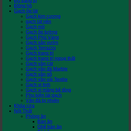
Đồ trang trí
Đồng hồ
Gạch ốp lát
Gạch kim cương
gạch lát nền
Gạch mờ
Gạch ốp tường
Gạch Phủ Vàng
Gạch sân vườn
Gạch Terrazzo
Gạch trang trí
Gạch trang trí ngoại thất
Gạch vân cát
Gạch vân đá Marble
Gạch vân gỗ
Gạch vân vải Textile
Gạch vi tinh
Gạch xi măng bê tông
Phụ kiện lát gạch
Vân đá tự nhiên
Khóa cửa
Nội Thất
Phòng ăn
Bàn ăn
Ghế bàn ăn