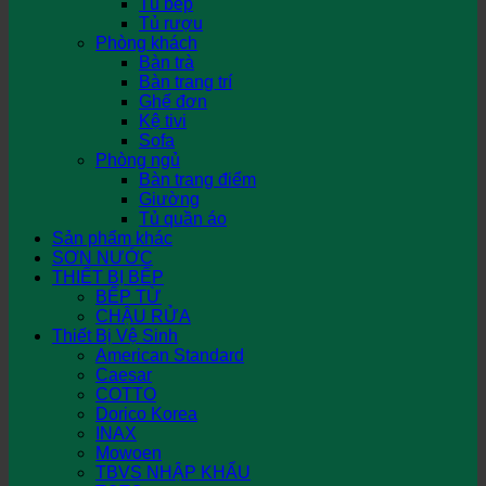
Tủ bếp
Tủ rượu
Phòng khách
Bàn trà
Bàn trang trí
Ghế đơn
Kệ tivi
Sofa
Phòng ngủ
Bàn trang điểm
Giường
Tủ quần áo
Sản phẩm khác
SƠN NƯỚC
THIẾT BỊ BẾP
BẾP TỪ
CHẬU RỬA
Thiết Bị Vệ Sinh
American Standard
Caesar
COTTO
Dorico Korea
INAX
Mowoen
TBVS NHẬP KHẨU