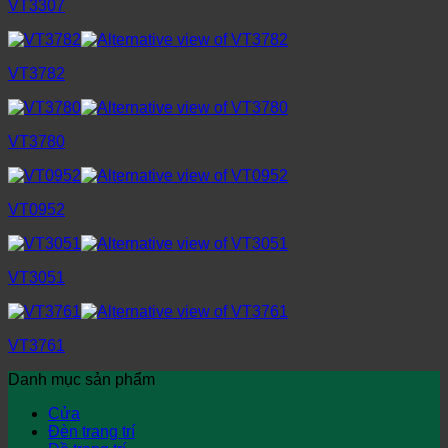
VT3307
VT3782
VT3780
VT0952
VT3051
VT3761
Danh mục sản phẩm
Cửa
Đèn trang trí