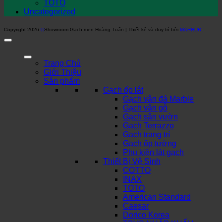
TOTO
Uncategorized
Copyright 2026
©
Showroom Gạch men Hoàng Tuấn | Thiết kế và duy trì bởi
MARHUB
Trang Chủ
Giới Thiệu
Sản phẩm
Gạch ốp lát
Gạch vân đá Marble
Gạch vân gỗ
Gạch sân vườn
Gạch Terrazzo
Gạch trang trí
Gạch ốp tường
Phụ kiện lát gạch
Thiết Bị Vệ Sinh
COTTO
INAX
TOTO
American Standard
Caesar
Dorico Korea