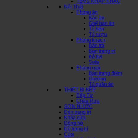
TBVS NHẬP KHẨU
Nội Thất
Phòng ăn
Bàn ăn
Ghế bàn ăn
Tủ bếp
Tủ rượu
Phòng khách
Bàn trà
Bàn trang trí
Kệ tivi
Sofa
Phòng ngủ
Bàn trang điểm
Giường
Tủ quần áo
THIẾT BỊ BẾP
Bếp Từ
Chậu Rửa
SƠN NƯỚC
Đèn trang trí
Khóa cửa
Đồng hồ
Đồ trang trí
Cửa