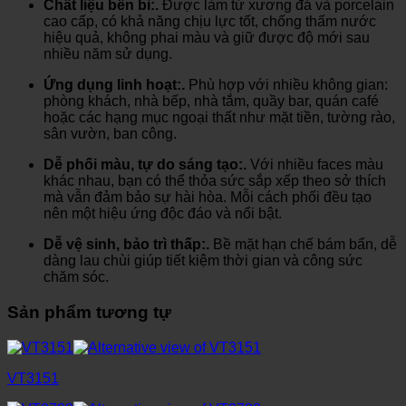
Chất liệu bền bỉ:.
Được làm từ xương đá và porcelain
cao cấp, có khả năng chịu lực tốt, chống thấm nước
hiệu quả, không phai màu và giữ được độ mới sau
nhiều năm sử dụng.
Ứng dụng linh hoạt:.
Phù hợp với nhiều không gian:
phòng khách, nhà bếp, nhà tắm, quầy bar, quán café
hoặc các hạng mục ngoại thất như mặt tiền, tường rào,
sân vườn, ban công.
Dễ phối màu, tự do sáng tạo:.
Với nhiều faces màu
khác nhau, bạn có thể thỏa sức sắp xếp theo sở thích
mà vẫn đảm bảo sự hài hòa. Mỗi cách phối đều tạo
nên một hiệu ứng độc đáo và nổi bật.
Dễ vệ sinh, bảo trì thấp:.
Bề mặt hạn chế bám bẩn, dễ
dàng lau chùi giúp tiết kiệm thời gian và công sức
chăm sóc.
Sản phẩm tương tự
VT3151