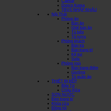
Caesar
Dorico Korea
TBVS NHẬP KHẨU
Nội Thất
Phòng ăn
Bàn ăn
Ghế bàn ăn
Tủ bếp
Tủ rượu
Phòng khách
Bàn trà
Bàn trang trí
Kệ tivi
Sofa
Phòng ngủ
Bàn trang điểm
Giường
Tủ quần áo
THIẾT BỊ BẾP
Bếp Từ
Chậu Rửa
SƠN NƯỚC
Đèn trang trí
Khóa cửa
Đồng hồ