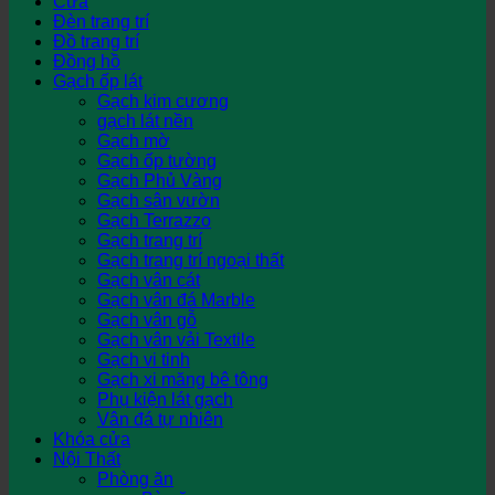
Cửa
Đèn trang trí
Đồ trang trí
Đồng hồ
Gạch ốp lát
Gạch kim cương
gạch lát nền
Gạch mờ
Gạch ốp tường
Gạch Phủ Vàng
Gạch sân vườn
Gạch Terrazzo
Gạch trang trí
Gạch trang trí ngoại thất
Gạch vân cát
Gạch vân đá Marble
Gạch vân gỗ
Gạch vân vải Textile
Gạch vi tinh
Gạch xi măng bê tông
Phụ kiện lát gạch
Vân đá tự nhiên
Khóa cửa
Nội Thất
Phòng ăn