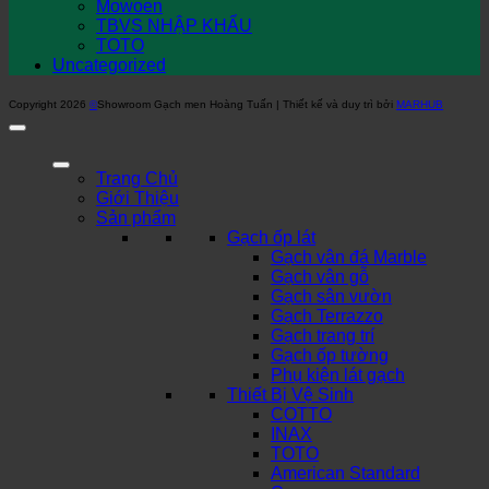
Mowoen
TBVS NHẬP KHẨU
TOTO
Uncategorized
Copyright 2026
©
Showroom Gạch men Hoàng Tuấn | Thiết kế và duy trì bởi
MARHUB
Trang Chủ
Giới Thiệu
Sản phẩm
Gạch ốp lát
Gạch vân đá Marble
Gạch vân gỗ
Gạch sân vườn
Gạch Terrazzo
Gạch trang trí
Gạch ốp tường
Phụ kiện lát gạch
Thiết Bị Vệ Sinh
COTTO
INAX
TOTO
American Standard