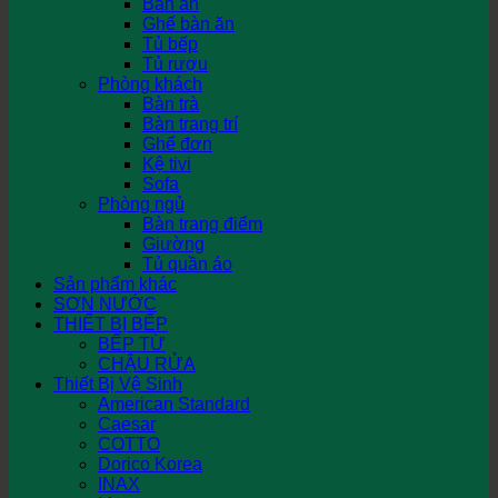
Bàn ăn
Ghế bàn ăn
Tủ bếp
Tủ rượu
Phòng khách
Bàn trà
Bàn trang trí
Ghế đơn
Kệ tivi
Sofa
Phòng ngủ
Bàn trang điểm
Giường
Tủ quần áo
Sản phẩm khác
SƠN NƯỚC
THIẾT BỊ BẾP
BẾP TỪ
CHẬU RỬA
Thiết Bị Vệ Sinh
American Standard
Caesar
COTTO
Dorico Korea
INAX