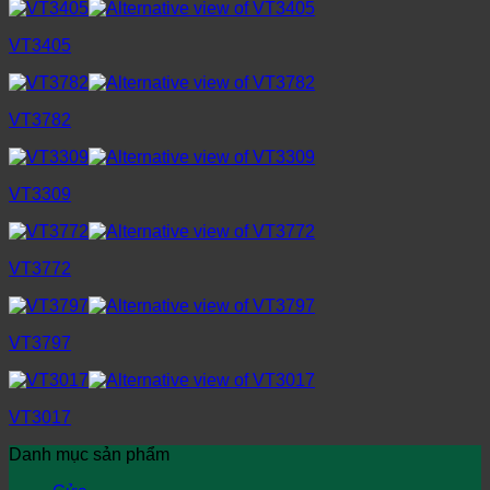
VT3405
VT3782
VT3309
VT3772
VT3797
VT3017
Danh mục sản phẩm