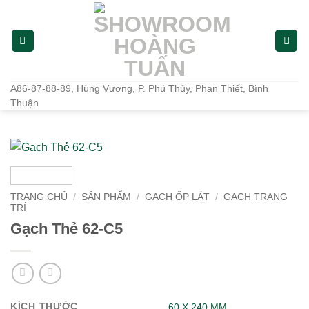
Bỏ
qua
nội
dung
A86-87-88-89, Hùng Vương, P. Phú Thủy, Phan Thiết, Bình
Thuận
TRANG CHỦ
/
SẢN PHẨM
/
GẠCH ỐP LÁT
/
GẠCH TRANG
TRÍ
Gạch Thẻ 62-C5
KÍCH THƯỚC
60 X 240 MM