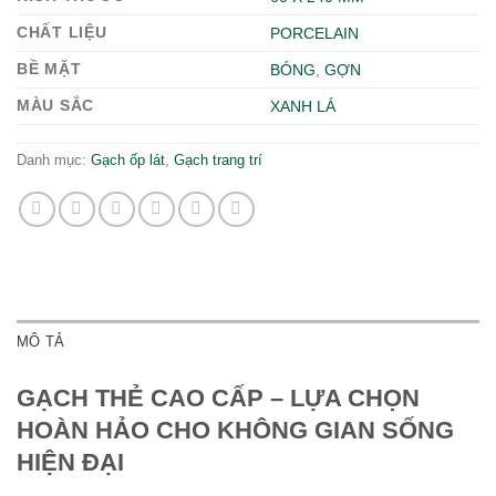
CHẤT LIỆU
PORCELAIN
BỀ MẶT
BÓNG
,
GỢN
MÀU SẮC
XANH LÁ
Danh mục:
Gạch ốp lát
,
Gạch trang trí
MÔ TẢ
GẠCH THẺ CAO CẤP – LỰA CHỌN
HOÀN HẢO CHO KHÔNG GIAN SỐNG
HIỆN ĐẠI