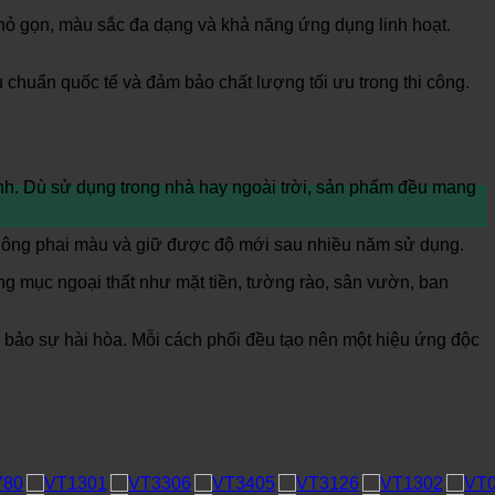
c nhỏ gọn, màu sắc đa dạng và khả năng ứng dụng linh hoạt.
u chuẩn quốc tế và đảm bảo chất lượng tối ưu trong thi công.
ính. Dù sử dụng trong nhà hay ngoài trời, sản phẩm đều mang
không phai màu và giữ được độ mới sau nhiều năm sử dụng.
g mục ngoại thất như mặt tiền, tường rào, sân vườn, ban
 bảo sự hài hòa. Mỗi cách phối đều tạo nên một hiệu ứng độc