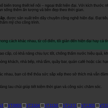
hổ biến trong thiết kế nội – ngoại thất hiện đại. Với kích thướ
an sống thêm ấn tượng và bền đẹp theo thời gian.
cấp
, được sản xuất trên dây chuyền công nghệ hiện đại. Đạt tiê
hẩm mỹ cho công trình.
ong cách khác nhau, từ cổ điển, tối giản đến hiện đại hay cá t
o cấp, có khả năng chịu lực tốt, chống thấm nước hiệu quả, 
òng khách, nhà bếp, nhà tắm, quầy bar, quán café hoặc các hạn
c nhau, bạn có thể thỏa sức sắp xếp theo sở thích mà vẫn đảm
ng lau chùi giúp tiết kiệm thời gian và công sức chăm sóc.