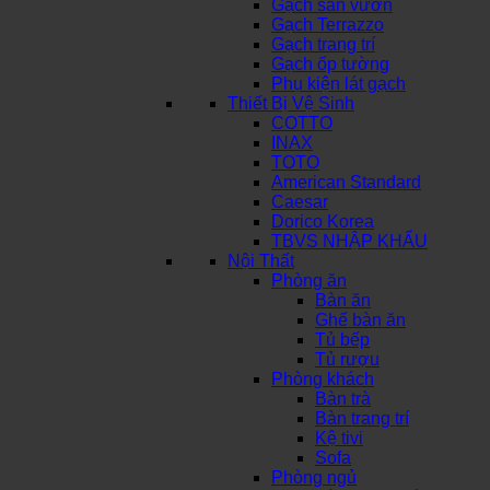
Gạch sân vườn
Gạch Terrazzo
Gạch trang trí
Gạch ốp tường
Phụ kiện lát gạch
Thiết Bị Vệ Sinh
COTTO
INAX
TOTO
American Standard
Caesar
Dorico Korea
TBVS NHẬP KHẨU
Nội Thất
Phòng ăn
Bàn ăn
Ghế bàn ăn
Tủ bếp
Tủ rượu
Phòng khách
Bàn trà
Bàn trang trí
Kệ tivi
Sofa
Phòng ngủ