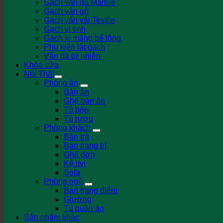
Gạch vân đá Marble
Gạch vân gỗ
Gạch vân vải Textile
Gạch vi tinh
Gạch xi măng bê tông
Phụ kiện lát gạch
Vân đá tự nhiên
Khóa cửa
Nội Thất
Phòng ăn
Bàn ăn
Ghế bàn ăn
Tủ bếp
Tủ rượu
Phòng khách
Bàn trà
Bàn trang trí
Ghế đơn
Kệ tivi
Sofa
Phòng ngủ
Bàn trang điểm
Giường
Tủ quần áo
Sản phẩm khác