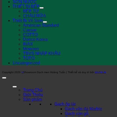
SƠN NƯỚC
THIẾT BỊ BẾP
BẾP TỪ
CHẬU RỬA
Thiết Bị Vệ Sinh
American Standard
Caesar
COTTO
Dorico Korea
INAX
Mowoen
TBVS NHẬP KHẨU
TOTO
Uncategorized
Copyright 2026
©
Showroom Gạch men Hoàng Tuấn | Thiết kế và duy trì bởi
MARHUB
Trang Chủ
Giới Thiệu
Sản phẩm
Gạch ốp lát
Gạch vân đá Marble
Gạch vân gỗ