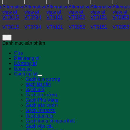
VT3015
VT3794
VT4101
VT0952
VT3151
VT0953
Danh mục sản phẩm
Cửa
Đèn trang trí
Đồ trang trí
Đồng hồ
Gạch ốp lát
Gạch kim cương
gạch lát nền
Gạch mờ
Gạch ốp tường
Gạch Phủ Vàng
Gạch sân vườn
Gạch Terrazzo
Gạch trang trí
Gạch trang trí ngoại thất
Gạch vân cát