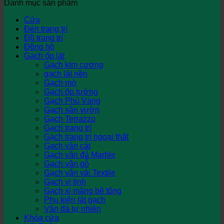
Danh mục sản phẩm
Cửa
Đèn trang trí
Đồ trang trí
Đồng hồ
Gạch ốp lát
Gạch kim cương
gạch lát nền
Gạch mờ
Gạch ốp tường
Gạch Phủ Vàng
Gạch sân vườn
Gạch Terrazzo
Gạch trang trí
Gạch trang trí ngoại thất
Gạch vân cát
Gạch vân đá Marble
Gạch vân gỗ
Gạch vân vải Textile
Gạch vi tinh
Gạch xi măng bê tông
Phụ kiện lát gạch
Vân đá tự nhiên
Khóa cửa