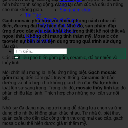
nên bức tranh sống động. Mang lại cảm xúc và dấu ấn riêng
Cửa
cho mỗi không gian.
Sản phẩm khác
Tin Tức
Tin Tức Tuyển Dụng
Gạch mosaic
phù hợp với nhiều phong cách như cổ
Thông Tin Khuyến Mãi
điển, đương đại hay hiện đại. Nhờ đó, sản phẩm đáp
Tin Tức Thị Trường
ứng được các yêu cầu khắt khe trong thiết kế nội thất và
Liên Hệ
ngoại thất. Không chỉ mang tính thẩm mỹ. Mosaic còn
0901555580
tạo nên sự bền bỉ và tiện dụng trong quá trình sử dụng
lâu dài.
Tìm
kiếm:
Các chất liệu phổ biến gồm gốm, ceramic, đá tự nhiên và
thủy tinh.
Mỗi chất liệu mang lại hiệu ứng riêng biệt.
Gạch mosaic
gốm
mang đến cảm giác truyền thống.
Ceramic
dễ bảo
dưỡng và phù hợp cho không gian hiện đại.
Đá tự nhiên
toát lên sự sang trọng. Trong khi đó,
mosaic thủy tinh
tạo độ
phản chiếu lấp lánh. Thích hợp cho những nơi cần sự nổi
bật.
Nhờ sự đa dạng này, người dùng dễ dàng lựa chọn và ứng
dụng cho nhiều không gian khác nhau. Từ nhà ở, biệt thự,
quán café cho đến các công trình thương mại cao cấp, gạch
mosaic đều thể hiện được giá trị thẩm mỹ.