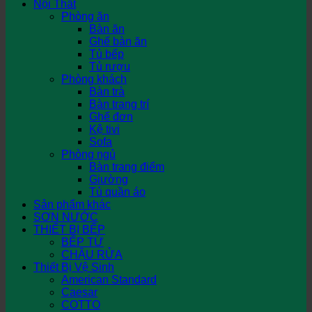
Nội Thất
Phòng ăn
Bàn ăn
Ghế bàn ăn
Tủ bếp
Tủ rượu
Phòng khách
Bàn trà
Bàn trang trí
Ghế đơn
Kệ tivi
Sofa
Phòng ngủ
Bàn trang điểm
Giường
Tủ quần áo
Sản phẩm khác
SƠN NƯỚC
THIẾT BỊ BẾP
BẾP TỪ
CHẬU RỬA
Thiết Bị Vệ Sinh
American Standard
Caesar
COTTO