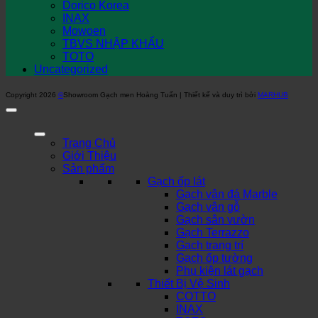
Dorico Korea
INAX
Mowoen
TBVS NHẬP KHẨU
TOTO
Uncategorized
Copyright 2026
©
Showroom Gạch men Hoàng Tuấn | Thiết kế và duy trì bởi
MARHUB
Trang Chủ
Giới Thiệu
Sản phẩm
Gạch ốp lát
Gạch vân đá Marble
Gạch vân gỗ
Gạch sân vườn
Gạch Terrazzo
Gạch trang trí
Gạch ốp tường
Phụ kiện lát gạch
Thiết Bị Vệ Sinh
COTTO
INAX