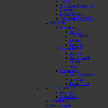
TOTO
American Standard
Caesar
Dorico Korea
TBVS NHẬP KHẨU
Nội Thất
Phòng ăn
Bàn ăn
Ghế bàn ăn
Tủ bếp
Tủ rượu
Phòng khách
Bàn trà
Bàn trang trí
Kệ tivi
Sofa
Phòng ngủ
Bàn trang điểm
Giường
Tủ quần áo
THIẾT BỊ BẾP
Bếp Từ
Chậu Rửa
SƠN NƯỚC
Đèn trang trí