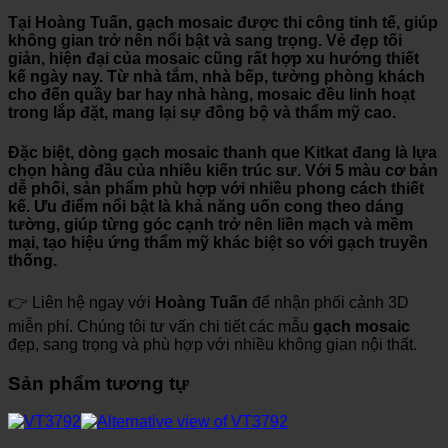
Tại
Hoàng Tuấn
, gạch mosaic được thi công tinh tế, giúp
không gian trở nên nổi bật và sang trọng. Vẻ đẹp tối
giản, hiện đại của mosaic cũng rất hợp xu hướng thiết
kế ngày nay. Từ nhà tắm, nhà bếp, tường phòng khách
cho đến quầy bar hay nhà hàng, mosaic đều linh hoạt
trong lắp đặt, mang lại sự đồng bộ và thẩm mỹ cao.
Đặc biệt, dòng
gạch mosaic thanh que Kitkat
đang là lựa
chọn hàng đầu của nhiều kiến trúc sư. Với 5 màu cơ bản
dễ phối, sản phẩm phù hợp với nhiều phong cách thiết
kế. Ưu điểm nổi bật là khả năng uốn cong theo dáng
tường, giúp từng góc cạnh trở nên liền mạch và mềm
mại, tạo hiệu ứng thẩm mỹ khác biệt so với gạch truyền
thống.
👉 Liên hệ ngay với
Hoàng Tuấn
để nhận phối cảnh 3D
miễn phí. Chúng tôi tư vấn chi tiết các mẫu
gạch mosaic
đẹp, sang trọng và phù hợp với nhiều không gian nội thất.
Sản phẩm tương tự