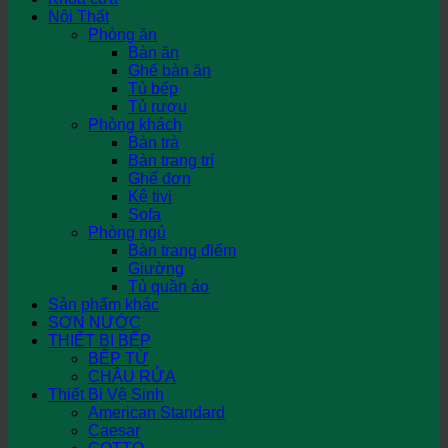
Nội Thất
Phòng ăn
Bàn ăn
Ghế bàn ăn
Tủ bếp
Tủ rượu
Phòng khách
Bàn trà
Bàn trang trí
Ghế đơn
Kệ tivi
Sofa
Phòng ngủ
Bàn trang điểm
Giường
Tủ quần áo
Sản phẩm khác
SƠN NƯỚC
THIẾT BỊ BẾP
BẾP TỪ
CHẬU RỬA
Thiết Bị Vệ Sinh
American Standard
Caesar