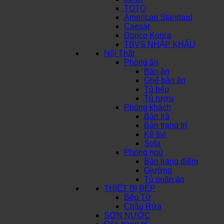
TOTO
American Standard
Caesar
Dorico Korea
TBVS NHẬP KHẨU
Nội Thất
Phòng ăn
Bàn ăn
Ghế bàn ăn
Tủ bếp
Tủ rượu
Phòng khách
Bàn trà
Bàn trang trí
Kệ tivi
Sofa
Phòng ngủ
Bàn trang điểm
Giường
Tủ quần áo
THIẾT BỊ BẾP
Bếp Từ
Chậu Rửa
SƠN NƯỚC