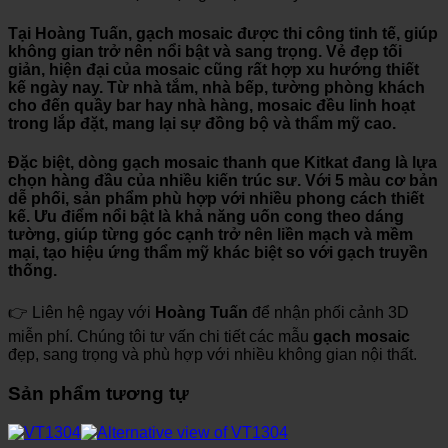
Tại
Hoàng Tuấn
, gạch mosaic được thi công tinh tế, giúp
không gian trở nên nổi bật và sang trọng. Vẻ đẹp tối
giản, hiện đại của mosaic cũng rất hợp xu hướng thiết
kế ngày nay. Từ nhà tắm, nhà bếp, tường phòng khách
cho đến quầy bar hay nhà hàng, mosaic đều linh hoạt
trong lắp đặt, mang lại sự đồng bộ và thẩm mỹ cao.
Đặc biệt, dòng
gạch mosaic thanh que Kitkat
đang là lựa
chọn hàng đầu của nhiều kiến trúc sư. Với 5 màu cơ bản
dễ phối, sản phẩm phù hợp với nhiều phong cách thiết
kế. Ưu điểm nổi bật là khả năng uốn cong theo dáng
tường, giúp từng góc cạnh trở nên liền mạch và mềm
mại, tạo hiệu ứng thẩm mỹ khác biệt so với gạch truyền
thống.
👉 Liên hệ ngay với
Hoàng Tuấn
để nhận phối cảnh 3D
miễn phí. Chúng tôi tư vấn chi tiết các mẫu
gạch mosaic
đẹp, sang trọng và phù hợp với nhiều không gian nội thất.
Sản phẩm tương tự