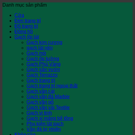
Danh mục sản phẩm
Cửa
Đèn trang trí
Đồ trang trí
Đồng hồ
Gạch ốp lát
Gạch kim cương
gạch lát nền
Gạch mờ
Gạch ốp tường
Gạch Phủ Vàng
Gạch sân vườn
Gạch Terrazzo
Gạch trang trí
Gạch trang trí ngoại thất
Gạch vân cát
Gạch vân đá Marble
Gạch vân gỗ
Gạch vân vải Textile
Gạch vi tinh
Gạch xi măng bê tông
Phụ kiện lát gạch
Vân đá tự nhiên
Khóa cửa