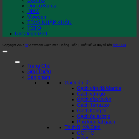
COTTO
Dorico Korea
INAX
Mowoen
TBVS NHẬP KHẨU
TOTO
Uncategorized
Copyright 2026
©
Showroom Gạch men Hoàng Tuấn | Thiết kế và duy trì bởi
MARHUB
Trang Chủ
Giới Thiệu
Sản phẩm
Gạch ốp lát
Gạch vân đá Marble
Gạch vân gỗ
Gạch sân vườn
Gạch Terrazzo
Gạch trang trí
Gạch ốp tường
Phụ kiện lát gạch
Thiết Bị Vệ Sinh
COTTO
INAX