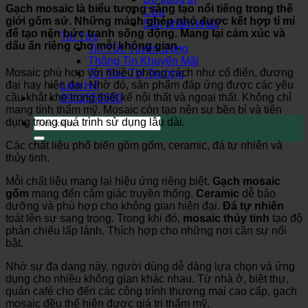
Gạch mosaic
là biểu tượng sáng tạo nổi tiếng trong thế
Cửa
giới gốm sứ. Những mảnh ghép nhỏ được kết hợp tỉ mỉ
Sản phẩm khác
để tạo nên bức tranh sống động. Mang lại cảm xúc và
Tin Tức
dấu ấn riêng cho mỗi không gian.
Tin Tức Tuyển Dụng
Thông Tin Khuyến Mãi
Mosaic phù hợp với nhiều phong cách như cổ điển, đương
Tin Tức Thị Trường
đại hay hiện đại. Nhờ đó, sản phẩm đáp ứng được các yêu
Liên Hệ
cầu khắt khe trong thiết kế nội thất và ngoại thất. Không chỉ
0901555580
mang tính thẩm mỹ. Mosaic còn tạo nên sự bền bỉ và tiện
Tìm
dụng trong quá trình sử dụng lâu dài.
kiếm:
Các chất liệu phổ biến gồm gốm, ceramic, đá tự nhiên và
thủy tinh.
Mỗi chất liệu mang lại hiệu ứng riêng biệt.
Gạch mosaic
gốm
mang đến cảm giác truyền thống.
Ceramic
dễ bảo
dưỡng và phù hợp cho không gian hiện đại.
Đá tự nhiên
toát lên sự sang trọng. Trong khi đó,
mosaic thủy tinh
tạo độ
phản chiếu lấp lánh. Thích hợp cho những nơi cần sự nổi
bật.
Nhờ sự đa dạng này, người dùng dễ dàng lựa chọn và ứng
dụng cho nhiều không gian khác nhau. Từ nhà ở, biệt thự,
quán café cho đến các công trình thương mại cao cấp, gạch
mosaic đều thể hiện được giá trị thẩm mỹ.