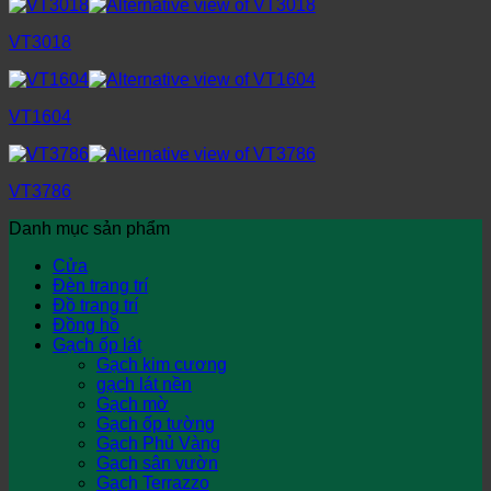
VT3018
VT1604
VT3786
Danh mục sản phẩm
Cửa
Đèn trang trí
Đồ trang trí
Đồng hồ
Gạch ốp lát
Gạch kim cương
gạch lát nền
Gạch mờ
Gạch ốp tường
Gạch Phủ Vàng
Gạch sân vườn
Gạch Terrazzo