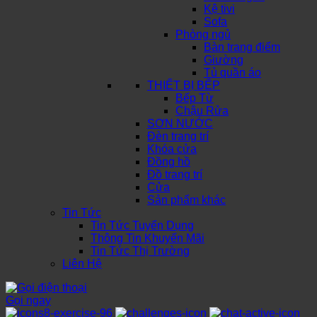
Kệ tivi
Sofa
Phòng ngủ
Bàn trang điểm
Giường
Tủ quần áo
THIẾT BỊ BẾP
Bếp Từ
Chậu Rửa
SƠN NƯỚC
Đèn trang trí
Khóa cửa
Đồng hồ
Đồ trang trí
Cửa
Sản phẩm khác
Tin Tức
Tin Tức Tuyển Dụng
Thông Tin Khuyến Mãi
Tin Tức Thị Trường
Liên Hệ
Gọi ngay