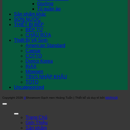
Giường
Tủ quần áo
Sản phẩm khác
SƠN NƯỚC
THIẾT BỊ BẾP
BẾP TỪ
CHẬU RỬA
Thiết Bị Vệ Sinh
American Standard
Caesar
COTTO
Dorico Korea
INAX
Mowoen
TBVS NHẬP KHẨU
TOTO
Uncategorized
Copyright 2026
©
Showroom Gạch men Hoàng Tuấn | Thiết kế và duy trì bởi
MARHUB
Trang Chủ
Giới Thiệu
Sản phẩm