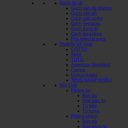
Gạch ốp lát
Gạch vân đá Marble
Gạch vân gỗ
Gạch sân vườn
Gạch Terrazzo
Gạch trang trí
Gạch ốp tường
Phụ kiện lát gạch
Thiết Bị Vệ Sinh
COTTO
INAX
TOTO
American Standard
Caesar
Dorico Korea
TBVS NHẬP KHẨU
Nội Thất
Phòng ăn
Bàn ăn
Ghế bàn ăn
Tủ bếp
Tủ rượu
Phòng khách
Bàn trà
Bàn trang trí