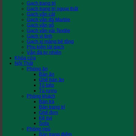
Gạch trang trí
Gạch trang trí ngoại thất
Gạch vân cát
Gạch vân đá Marble
Gạch vân gỗ
Gạch vân vải Textile
Gạch vi tinh
Gạch xi măng bê tông
Phụ kiện lát gạch
Vân đá tự nhiên
Khóa cửa
Nội Thất
Phòng ăn
Bàn ăn
Ghế bàn ăn
Tủ bếp
Tủ rượu
Phòng khách
Bàn trà
Bàn trang trí
Ghế đơn
Kệ tivi
Sofa
Phòng ngủ
Bàn trang điểm