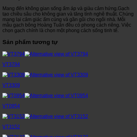
Mang đến không gian sống ấm áp và giàu cảm hứng.Gạch
tạo chiều sâu cho không gian và tăng tính nghệ thuật. Chúng
mang lại cảm giác ấm cúng và gần gũi cho ngôi nhà. Mỗi
mẫu gạch bông Hoàng Tuấn đều có phong cách riêng. Việc
chọn gạch chính là chọn một phong cách sống tinh tế.
Sản phẩm tương tự
VT3794
VT3309
VT0954
VT3152