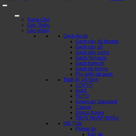
Trang Chủ
Giới Thiệu
Sản phẩm
Gạch ốp lát
Gạch vân đá Marble
Gạch vân gỗ
Gạch sân vườn
Gạch Terrazzo
Gạch trang trí
Gạch ốp tường
Phụ kiện lát gạch
Thiết Bị Vệ Sinh
COTTO
INAX
TOTO
American Standard
Caesar
Dorico Korea
TBVS NHẬP KHẨU
Nội Thất
Phòng ăn
Bàn ăn