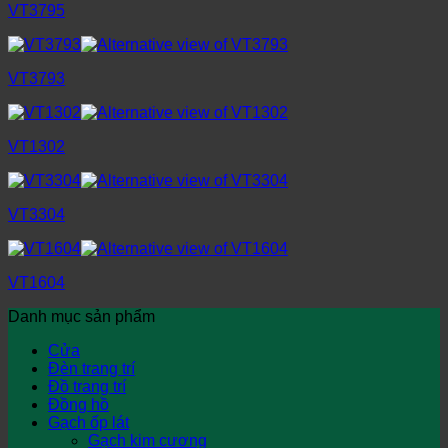
VT3795
VT3793
VT1302
VT3304
VT1604
Danh mục sản phẩm
Cửa
Đèn trang trí
Đồ trang trí
Đồng hồ
Gạch ốp lát
Gạch kim cương