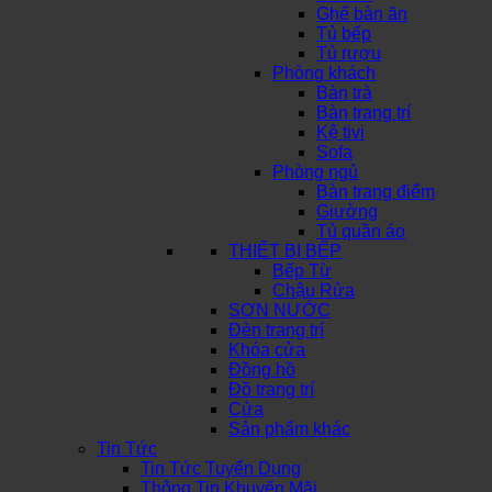
Ghế bàn ăn
Tủ bếp
Tủ rượu
Phòng khách
Bàn trà
Bàn trang trí
Kệ tivi
Sofa
Phòng ngủ
Bàn trang điểm
Giường
Tủ quần áo
THIẾT BỊ BẾP
Bếp Từ
Chậu Rửa
SƠN NƯỚC
Đèn trang trí
Khóa cửa
Đồng hồ
Đồ trang trí
Cửa
Sản phẩm khác
Tin Tức
Tin Tức Tuyển Dụng
Thông Tin Khuyến Mãi