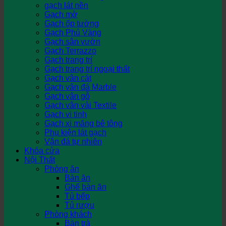
gạch lát nền
Gạch mờ
Gạch ốp tường
Gạch Phủ Vàng
Gạch sân vườn
Gạch Terrazzo
Gạch trang trí
Gạch trang trí ngoại thất
Gạch vân cát
Gạch vân đá Marble
Gạch vân gỗ
Gạch vân vải Textile
Gạch vi tinh
Gạch xi măng bê tông
Phụ kiện lát gạch
Vân đá tự nhiên
Khóa cửa
Nội Thất
Phòng ăn
Bàn ăn
Ghế bàn ăn
Tủ bếp
Tủ rượu
Phòng khách
Bàn trà