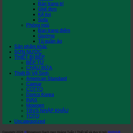
Bàn trang trí
Ghế đơn
Kệ tivi
Sofa
Phòng ngủ
Bàn trang điểm
Giường
Tủ quần áo
Sản phẩm khác
SƠN NƯỚC
THIẾT BỊ BẾP
BẾP TỪ
CHẬU RỬA
Thiết Bị Vệ Sinh
American Standard
Caesar
COTTO
Dorico Korea
INAX
Mowoen
TBVS NHẬP KHẨU
TOTO
Uncategorized
Copyright 2026
©
Showroom Gạch men Hoàng Tuấn | Thiết kế và duy trì bởi
MARHUB