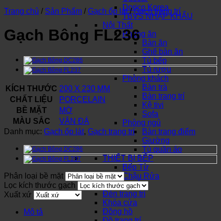
Dorico Korea
Trang chủ
/
Sản Phẩm
/
Gạch ốp lát
/
Gạch trang trí
TBVS NHẬP KHẨU
Nội Thất
Gạch Bông FL236
Phòng ăn
Bàn ăn
Ghế bàn ăn
Tủ bếp
Tủ rượu
Phòng khách
Bàn trà
KÍCH THƯỚC
200 X 230 MM
Bàn trang trí
CHẤT LIỆU
PORCELAIN
Kệ tivi
BỀ MẶT
MỜ
Sofa
MÀU SẮC
VÂN ĐÁ
Phòng ngủ
Danh mục:
Gạch ốp lát
,
Gạch trang trí
Bàn trang điểm
Giường
Tủ quần áo
THIẾT BỊ BẾP
Bếp Từ
Phân loại bề mặt
Chậu Rửa
SƠN NƯỚC
Lọc kích thước gạch
Đèn trang trí
Xuất xứ
Khóa cửa
Đồng hồ
Mô tả
Đồ trang trí