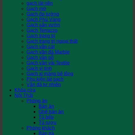
gạch lát nền
Gạch mờ
Gạch ốp tường
Gạch Phủ Vàng
Gạch sân vườn
Gạch Terrazzo
Gạch trang trí
Gạch trang trí ngoại thất
Gạch vân cát
Gạch vân đá Marble
Gạch vân gỗ
Gạch vân vải Textile
Gạch vi tinh
Gạch xi măng bê tông
Phụ kiện lát gạch
Vân đá tự nhiên
Khóa cửa
Nội Thất
Phòng ăn
Bàn ăn
Ghế bàn ăn
Tủ bếp
Tủ rượu
Phòng khách
Bàn trà