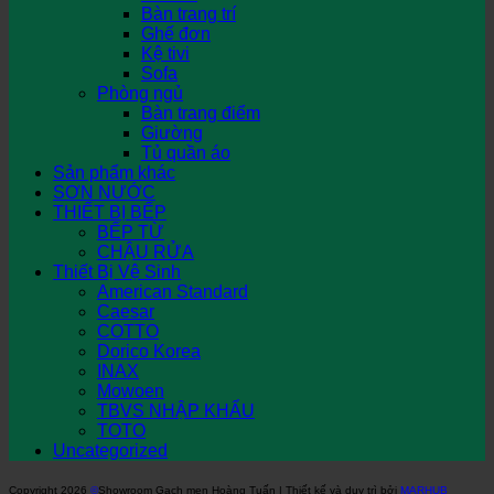
Bàn trang trí
Ghế đơn
Kệ tivi
Sofa
Phòng ngủ
Bàn trang điểm
Giường
Tủ quần áo
Sản phẩm khác
SƠN NƯỚC
THIẾT BỊ BẾP
BẾP TỪ
CHẬU RỬA
Thiết Bị Vệ Sinh
American Standard
Caesar
COTTO
Dorico Korea
INAX
Mowoen
TBVS NHẬP KHẨU
TOTO
Uncategorized
Copyright 2026
©
Showroom Gạch men Hoàng Tuấn | Thiết kế và duy trì bởi
MARHUB