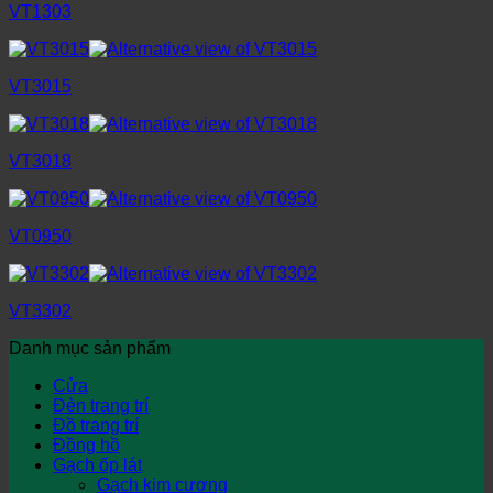
VT1303
VT3015
VT3018
VT0950
VT3302
Danh mục sản phẩm
Cửa
Đèn trang trí
Đồ trang trí
Đồng hồ
Gạch ốp lát
Gạch kim cương