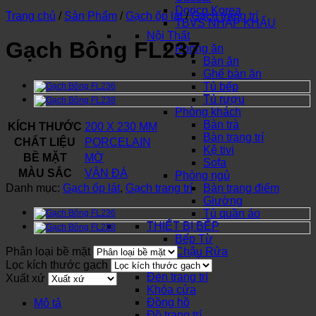
Dorico Korea
Trang chủ
/
Sản Phẩm
/
Gạch ốp lát
/
Gạch trang trí
TBVS NHẬP KHẨU
Nội Thất
Gạch Bông FL237
Phòng ăn
Bàn ăn
Ghế bàn ăn
Tủ bếp
Tủ rượu
Phòng khách
Bàn trà
KÍCH THƯỚC
200 X 230 MM
Bàn trang trí
CHẤT LIỆU
PORCELAIN
Kệ tivi
BỀ MẶT
MỜ
Sofa
MÀU SẮC
VÂN ĐÁ
Phòng ngủ
Danh mục:
Gạch ốp lát
,
Gạch trang trí
Bàn trang điểm
Giường
Tủ quần áo
THIẾT BỊ BẾP
Bếp Từ
Phân loại bề mặt
Chậu Rửa
SƠN NƯỚC
Lọc kích thước gạch
Đèn trang trí
Xuất xứ
Khóa cửa
Đồng hồ
Mô tả
Đồ trang trí