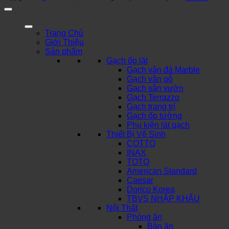
Trang Chủ
Giới Thiệu
Sản phẩm
Gạch ốp lát
Gạch vân đá Marble
Gạch vân gỗ
Gạch sân vườn
Gạch Terrazzo
Gạch trang trí
Gạch ốp tường
Phụ kiện lát gạch
Thiết Bị Vệ Sinh
COTTO
INAX
TOTO
American Standard
Caesar
Dorico Korea
TBVS NHẬP KHẨU
Nội Thất
Phòng ăn
Bàn ăn