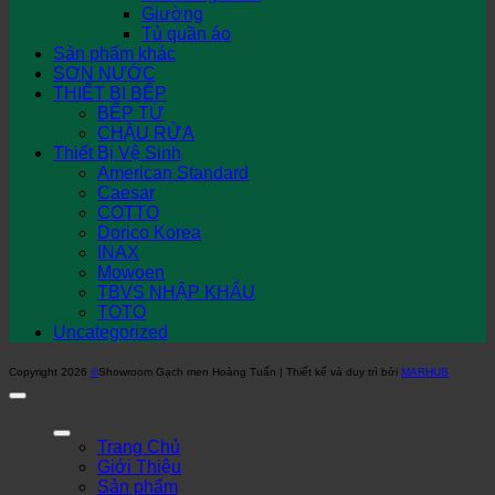
Giường
Tủ quần áo
Sản phẩm khác
SƠN NƯỚC
THIẾT BỊ BẾP
BẾP TỪ
CHẬU RỬA
Thiết Bị Vệ Sinh
American Standard
Caesar
COTTO
Dorico Korea
INAX
Mowoen
TBVS NHẬP KHẨU
TOTO
Uncategorized
Copyright 2026
©
Showroom Gạch men Hoàng Tuấn | Thiết kế và duy trì bởi
MARHUB
Trang Chủ
Giới Thiệu
Sản phẩm