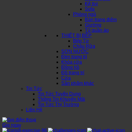
Kệ tivi
Sofa
Phòng ngủ
Bàn trang điểm
Giường
Tủ quần áo
THIẾT BỊ BẾP
Bếp Từ
Chậu Rửa
SƠN NƯỚC
Đèn trang trí
Khóa cửa
Đồng hồ
Đồ trang trí
Cửa
Sản phẩm khác
Tin Tức
Tin Tức Tuyển Dụng
Thông Tin Khuyến Mãi
Tin Tức Thị Trường
Liên Hệ
Gọi ngay