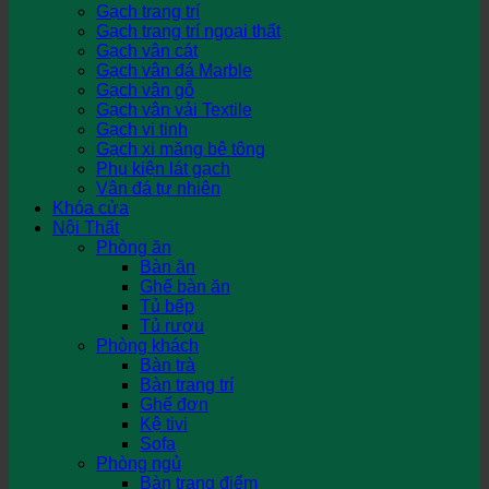
Gạch trang trí
Gạch trang trí ngoại thất
Gạch vân cát
Gạch vân đá Marble
Gạch vân gỗ
Gạch vân vải Textile
Gạch vi tinh
Gạch xi măng bê tông
Phụ kiện lát gạch
Vân đá tự nhiên
Khóa cửa
Nội Thất
Phòng ăn
Bàn ăn
Ghế bàn ăn
Tủ bếp
Tủ rượu
Phòng khách
Bàn trà
Bàn trang trí
Ghế đơn
Kệ tivi
Sofa
Phòng ngủ
Bàn trang điểm