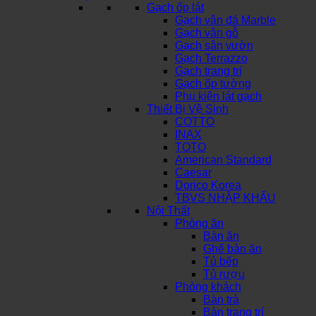
Gạch ốp lát
Gạch vân đá Marble
Gạch vân gỗ
Gạch sân vườn
Gạch Terrazzo
Gạch trang trí
Gạch ốp tường
Phụ kiện lát gạch
Thiết Bị Vệ Sinh
COTTO
INAX
TOTO
American Standard
Caesar
Dorico Korea
TBVS NHẬP KHẨU
Nội Thất
Phòng ăn
Bàn ăn
Ghế bàn ăn
Tủ bếp
Tủ rượu
Phòng khách
Bàn trà
Bàn trang trí