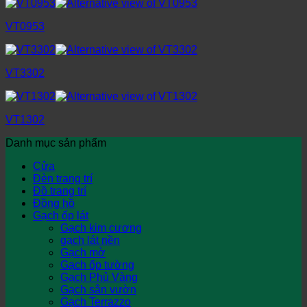
VT0953
VT3302
VT1302
Danh mục sản phẩm
Cửa
Đèn trang trí
Đồ trang trí
Đồng hồ
Gạch ốp lát
Gạch kim cương
gạch lát nền
Gạch mờ
Gạch ốp tường
Gạch Phủ Vàng
Gạch sân vườn
Gạch Terrazzo