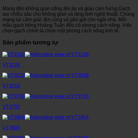
Mang đến không gian sống ấm áp và giàu cảm hứng.Gạch
tạo chiều sâu cho không gian và tăng tính nghệ thuật. Chúng
mang lại cảm giác ấm cúng và gần gũi cho ngôi nhà. Mỗi
mẫu gạch bông Hoàng Tuấn đều có phong cách riêng. Việc
chọn gạch chính là chọn một phong cách sống tinh tế.
Sản phẩm tương tự
VT3126
VT3018
VT3793
VT3404