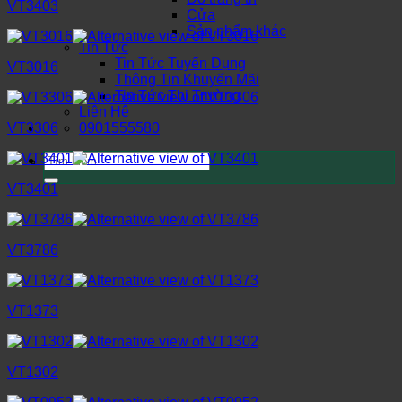
VT3403
Cửa
Sản phẩm khác
Tin Tức
Tin Tức Tuyển Dụng
VT3016
Thông Tin Khuyến Mãi
Tin Tức Thị Trường
Liên Hệ
0901555580
VT3306
Tìm
kiếm:
VT3401
VT3786
VT1373
VT1302