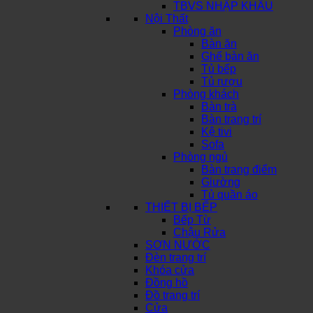
TBVS NHẬP KHẨU
Nội Thất
Phòng ăn
Bàn ăn
Ghế bàn ăn
Tủ bếp
Tủ rượu
Phòng khách
Bàn trà
Bàn trang trí
Kệ tivi
Sofa
Phòng ngủ
Bàn trang điểm
Giường
Tủ quần áo
THIẾT BỊ BẾP
Bếp Từ
Chậu Rửa
SƠN NƯỚC
Đèn trang trí
Khóa cửa
Đồng hồ
Đồ trang trí
Cửa