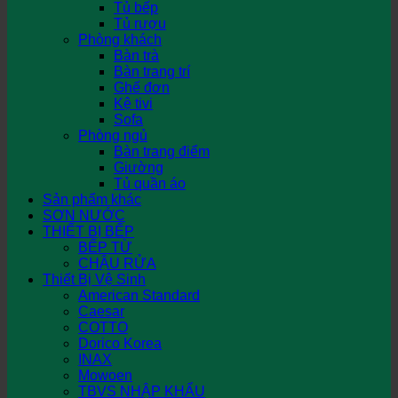
Tủ bếp
Tủ rượu
Phòng khách
Bàn trà
Bàn trang trí
Ghế đơn
Kệ tivi
Sofa
Phòng ngủ
Bàn trang điểm
Giường
Tủ quần áo
Sản phẩm khác
SƠN NƯỚC
THIẾT BỊ BẾP
BẾP TỪ
CHẬU RỬA
Thiết Bị Vệ Sinh
American Standard
Caesar
COTTO
Dorico Korea
INAX
Mowoen
TBVS NHẬP KHẨU