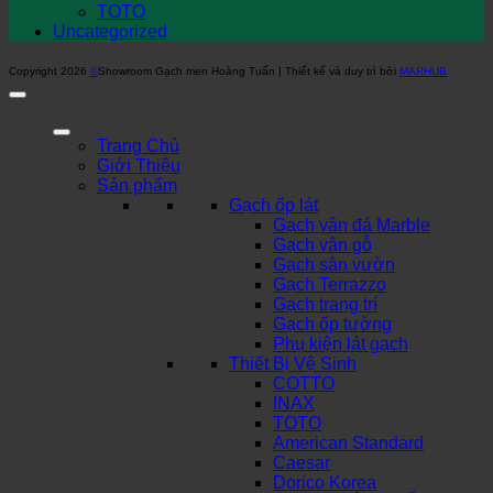
TOTO
Uncategorized
Copyright 2026
©
Showroom Gạch men Hoàng Tuấn | Thiết kế và duy trì bởi
MARHUB
Trang Chủ
Giới Thiệu
Sản phẩm
Gạch ốp lát
Gạch vân đá Marble
Gạch vân gỗ
Gạch sân vườn
Gạch Terrazzo
Gạch trang trí
Gạch ốp tường
Phụ kiện lát gạch
Thiết Bị Vệ Sinh
COTTO
INAX
TOTO
American Standard
Caesar
Dorico Korea