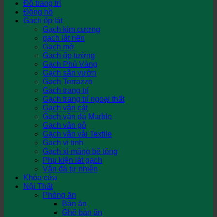
Đồ trang trí
Đồng hồ
Gạch ốp lát
Gạch kim cương
gạch lát nền
Gạch mờ
Gạch ốp tường
Gạch Phủ Vàng
Gạch sân vườn
Gạch Terrazzo
Gạch trang trí
Gạch trang trí ngoại thất
Gạch vân cát
Gạch vân đá Marble
Gạch vân gỗ
Gạch vân vải Textile
Gạch vi tinh
Gạch xi măng bê tông
Phụ kiện lát gạch
Vân đá tự nhiên
Khóa cửa
Nội Thất
Phòng ăn
Bàn ăn
Ghế bàn ăn