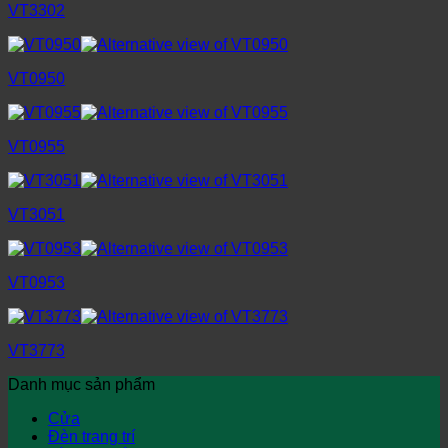
VT3302
VT0950
VT0955
VT3051
VT0953
VT3773
Danh mục sản phẩm
Cửa
Đèn trang trí