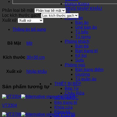
Dorico Korea
TBVS NHẬP KHẨU
Phân loại bề mặt
Nội Thất
Lọc kích thước gạch
Phòng ăn
Xuất xứ
Bàn ăn
Ghế bàn ăn
Thông tin bổ sung
Tủ bếp
Tủ rượu
Phòng khách
Bề Mặt
Mờ
Bàn trà
Bàn trang trí
Kệ tivi
Kích thước
30×30 cm
Sofa
Phòng ngủ
Bàn trang điểm
Xuất xứ
Nhập khẩu
Giường
Tủ quần áo
THIẾT BỊ BẾP
Sản phẩm tương tự
Bếp Từ
Chậu Rửa
SƠN NƯỚC
Đèn trang trí
VT3304
Khóa cửa
Đồng hồ
Đồ trang trí