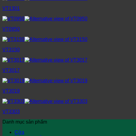
VT1301
VT0950
VT3150
VT3017
VT3019
VT3303
Danh mục sản phẩm
Cửa