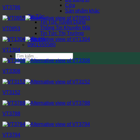
Cửa
VT3786
Sản phẩm khác
Tin Tức
Tin Tức Tuyển Dụng
Thông Tin Khuyến Mãi
VT0953
Tin Tức Thị Trường
Liên Hệ
0901555580
VT1304
Tìm
kiếm:
VT3308
VT3152
VT3788
VT3794