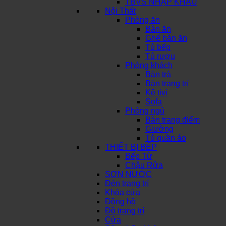
TBVS NHẬP KHẨU
Nội Thất
Phòng ăn
Bàn ăn
Ghế bàn ăn
Tủ bếp
Tủ rượu
Phòng khách
Bàn trà
Bàn trang trí
Kệ tivi
Sofa
Phòng ngủ
Bàn trang điểm
Giường
Tủ quần áo
THIẾT BỊ BẾP
Bếp Từ
Chậu Rửa
SƠN NƯỚC
Đèn trang trí
Khóa cửa
Đồng hồ
Đồ trang trí
Cửa