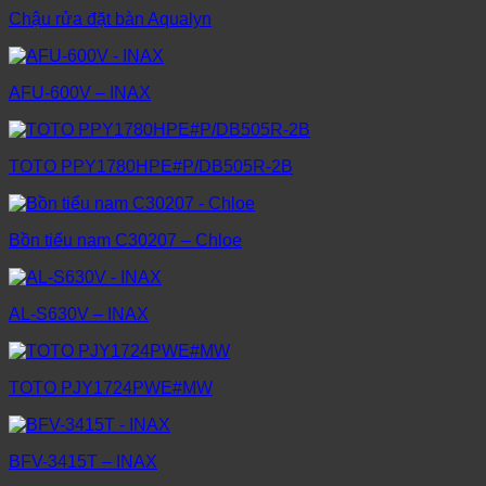
Chậu rửa đặt bàn Aqualyn
AFU-600V – INAX
TOTO PPY1780HPE#P/DB505R-2B
Bồn tiểu nam C30207 – Chloe
AL-S630V – INAX
TOTO PJY1724PWE#MW
BFV-3415T – INAX