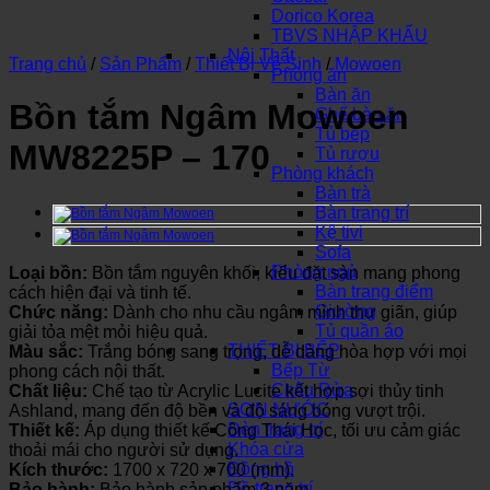
Dorico Korea
TBVS NHẬP KHẨU
Nội Thất
Trang chủ
/
Sản Phẩm
/
Thiết Bị Vệ Sinh
/
Mowoen
Phòng ăn
Bàn ăn
Bồn tắm Ngâm Mowoen
Ghế bàn ăn
Tủ bếp
MW8225P – 170
Tủ rượu
Phòng khách
Bàn trà
Bàn trang trí
Kệ tivi
Sofa
Phòng ngủ
Loại bồn:
Bồn tắm nguyên khối, kiểu đặt sàn mang phong
Bàn trang điểm
cách hiện đại và tinh tế.
Giường
Chức năng:
Dành cho nhu cầu ngâm mình thư giãn, giúp
Tủ quần áo
giải tỏa mệt mỏi hiệu quả.
THIẾT BỊ BẾP
Màu sắc:
Trắng bóng sang trọng, dễ dàng hòa hợp với mọi
Bếp Từ
phong cách nội thất.
Chậu Rửa
Chất liệu:
Chế tạo từ Acrylic Lucite kết hợp sợi thủy tinh
SƠN NƯỚC
Ashland, mang đến độ bền và độ sáng bóng vượt trội.
Đèn trang trí
Thiết kế:
Áp dụng thiết kế Công Thái Học, tối ưu cảm giác
Khóa cửa
thoải mái cho người sử dụng.
Đồng hồ
Kích thước:
1700 x 720 x 700 (mm).
Đồ trang trí
Bảo hành:
Bảo hành sản phẩm 3 năm.