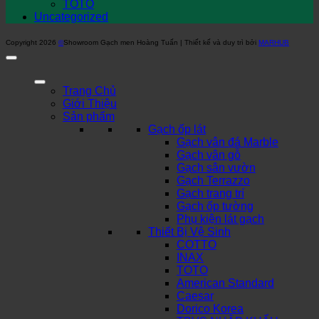
TOTO
Uncategorized
Copyright 2026
©
Showroom Gạch men Hoàng Tuấn | Thiết kế và duy trì bởi
MARHUB
Trang Chủ
Giới Thiệu
Sản phẩm
Gạch ốp lát
Gạch vân đá Marble
Gạch vân gỗ
Gạch sân vườn
Gạch Terrazzo
Gạch trang trí
Gạch ốp tường
Phụ kiện lát gạch
Thiết Bị Vệ Sinh
COTTO
INAX
TOTO
American Standard
Caesar
Dorico Korea