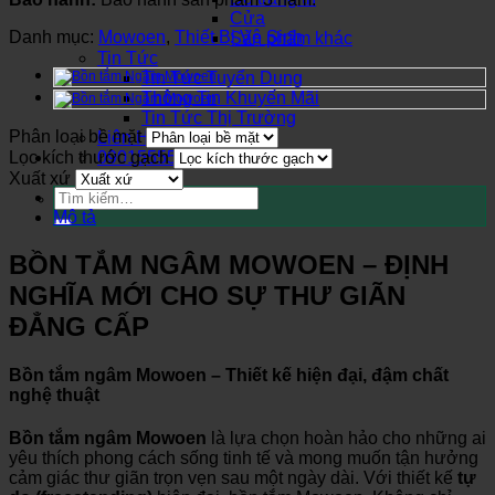
Cửa
Danh mục:
Mowoen
,
Thiết Bị Vệ Sinh
Sản phẩm khác
Tin Tức
Tin Tức Tuyển Dụng
Thông Tin Khuyến Mãi
Tin Tức Thị Trường
Phân loại bề mặt
Liên Hệ
Lọc kích thước gạch
0901555580
Xuất xứ
Tìm
kiếm:
Mô tả
BỒN TẮM NGÂM MOWOEN – ĐỊNH
NGHĨA MỚI CHO SỰ THƯ GIÃN
ĐẲNG CẤP
Bồn tắm ngâm Mowoen – Thiết kế hiện đại, đậm chất
nghệ thuật
Bồn tắm ngâm Mowoen
là lựa chọn hoàn hảo cho những ai
yêu thích phong cách sống tinh tế và mong muốn tận hưởng
cảm giác thư giãn trọn vẹn sau một ngày dài. Với thiết kế
tự