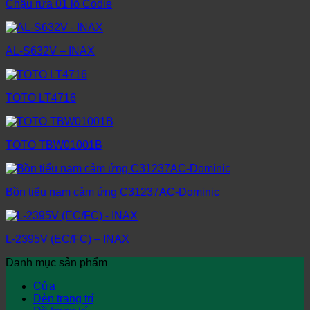
Chậu rửa 01 lỗ Codie
AL-S632V – INAX
TOTO LT4716
TOTO TBW01001B
Bồn tiểu nam cảm ứng C31237AC-Dominic
L-2395V (EC/FC) – INAX
Danh mục sản phẩm
Cửa
Đèn trang trí