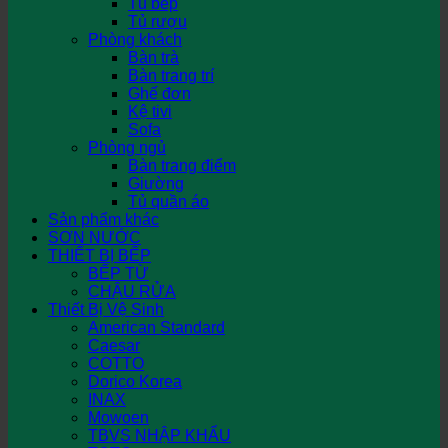
Tủ bếp
Tủ rượu
Phòng khách
Bàn trà
Bàn trang trí
Ghế đơn
Kệ tivi
Sofa
Phòng ngủ
Bàn trang điểm
Giường
Tủ quần áo
Sản phẩm khác
SƠN NƯỚC
THIẾT BỊ BẾP
BẾP TỪ
CHẬU RỬA
Thiết Bị Vệ Sinh
American Standard
Caesar
COTTO
Dorico Korea
INAX
Mowoen
TBVS NHẬP KHẨU