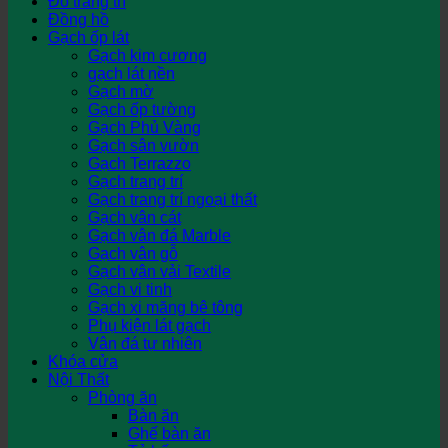
Đồ trang trí
Đồng hồ
Gạch ốp lát
Gạch kim cương
gạch lát nền
Gạch mờ
Gạch ốp tường
Gạch Phủ Vàng
Gạch sân vườn
Gạch Terrazzo
Gạch trang trí
Gạch trang trí ngoại thất
Gạch vân cát
Gạch vân đá Marble
Gạch vân gỗ
Gạch vân vải Textile
Gạch vi tinh
Gạch xi măng bê tông
Phụ kiện lát gạch
Vân đá tự nhiên
Khóa cửa
Nội Thất
Phòng ăn
Bàn ăn
Ghế bàn ăn