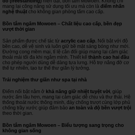
do (freestanding)
hiện đại, bồn tắm Mowoen. Không chỉ
mang lại công năng sử dụng tối ưu mà còn là
điểm nhấn
nghệ thuật
cho không gian phòng tắm cao cấp.
Bồn tắm ngâm Mowoen – Chất liệu cao cấp, bền đẹp
vượt thời gian
Sản phẩm được chế tác từ
acrylic cao cấp.
Nổi bật với độ
bền cao, dễ vệ sinh và luôn giữ bề mặt sáng bóng như mới.
Đường cong mềm mại, tỉ lệ cân đối giúp mang lại cảm giác
thoải mái tối đa khi ngâm mình. Thiết kế
thành cao hai đầu
cho phép người dùng dễ dàng tựa lưng. Hỗ trợ nâng đỡ cơ
thể tự nhiên, tạo tư thế thư giãn lý tưởng.
Trải nghiệm thư giãn như spa tại nhà
Điểm nổi bật nằm ở
khả năng giữ nhiệt tuyệt vời
, giúp
nước ấm lâu hơn, mang lại cảm giác dễ chịu và thư thái. Hệ
thống thoát nước thông minh, đáy chống trượt cùng lớp phủ
chống trầy xước giúp đảm bảo
an toàn và độ bền vượt trội
theo thời gian.
Bồn tắm ngâm Mowoen – Biểu tượng sang trọng cho
không gian sống