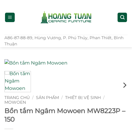
Bỏ
qua
nội
dung
A86-87-88-89, Hùng Vương, P. Phú Thủy, Phan Thiết, Bình
Thuận
TRANG CHỦ
/
SẢN PHẨM
/
THIẾT BỊ VỆ SINH
/
MOWOEN
Bồn tắm Ngâm Mowoen MW8223P –
150