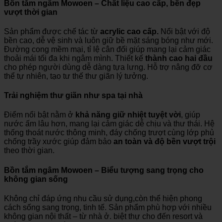
Bồn tắm ngâm Mowoen – Chất liệu cao cấp, bền đẹp
vượt thời gian
Sản phẩm được chế tác từ
acrylic cao cấp.
Nổi bật với độ
bền cao, dễ vệ sinh và luôn giữ bề mặt sáng bóng như mới.
Đường cong mềm mại, tỉ lệ cân đối giúp mang lại cảm giác
thoải mái tối đa khi ngâm mình. Thiết kế
thành cao hai đầu
cho phép người dùng dễ dàng tựa lưng. Hỗ trợ nâng đỡ cơ
thể tự nhiên, tạo tư thế thư giãn lý tưởng.
Trải nghiệm thư giãn như spa tại nhà
Điểm nổi bật nằm ở
khả năng giữ nhiệt tuyệt vời
, giúp
nước ấm lâu hơn, mang lại cảm giác dễ chịu và thư thái. Hệ
thống thoát nước thông minh, đáy chống trượt cùng lớp phủ
chống trầy xước giúp đảm bảo
an toàn và độ bền vượt trội
theo thời gian.
Bồn tắm ngâm Mowoen – Biểu tượng sang trọng cho
không gian sống
Không chỉ đáp ứng nhu cầu sử dụng,còn thể hiện phong
cách sống sang trọng, tinh tế. Sản phẩm phù hợp với nhiều
không gian nội thất – từ nhà ở. biệt thự cho đến resort và