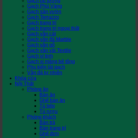
Gạch ốp tường
Gạch Phủ Vàng
Gạch sân vườn
Gạch Terrazzo
Gạch trang trí
Gạch trang trí ngoại thất
Gạch vân cát
Gạch vân đá Marble
Gạch vân gỗ
Gạch vân vải Textile
Gạch vi tinh
Gạch xi măng bê tông
Phụ kiện lát gạch
Vân đá tự nhiên
Khóa cửa
Nội Thất
Phòng ăn
Bàn ăn
Ghế bàn ăn
Tủ bếp
Tủ rượu
Phòng khách
Bàn trà
Bàn trang trí
Ghế đơn