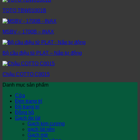
TOTO TBW01001B
MSBV – 1700B – INAX
Bộ cầu điệu tử PLAT – Nắp tự động
Chậu COTTO C0015
Danh mục sản phẩm
Cửa
Đèn trang trí
Đồ trang trí
Đồng hồ
Gạch ốp lát
Gạch kim cương
gạch lát nền
Gạch mờ