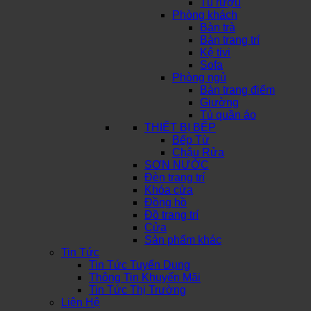
Tủ rượu
Phòng khách
Bàn trà
Bàn trang trí
Kệ tivi
Sofa
Phòng ngủ
Bàn trang điểm
Giường
Tủ quần áo
THIẾT BỊ BẾP
Bếp Từ
Chậu Rửa
SƠN NƯỚC
Đèn trang trí
Khóa cửa
Đồng hồ
Đồ trang trí
Cửa
Sản phẩm khác
Tin Tức
Tin Tức Tuyển Dụng
Thông Tin Khuyến Mãi
Tin Tức Thị Trường
Liên Hệ