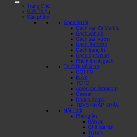
Trang Chủ
Giới Thiệu
Sản phẩm
Gạch ốp lát
Gạch vân đá Marble
Gạch vân gỗ
Gạch sân vườn
Gạch Terrazzo
Gạch trang trí
Gạch ốp tường
Phụ kiện lát gạch
Thiết Bị Vệ Sinh
COTTO
INAX
TOTO
American Standard
Caesar
Dorico Korea
TBVS NHẬP KHẨU
Nội Thất
Phòng ăn
Bàn ăn
Ghế bàn ăn
Tủ bếp