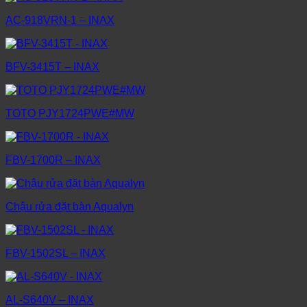
AC-918VRN-1 – INAX
BFV-3415T – INAX
TOTO PJY1724PWE#MW
FBV-1700R – INAX
Chậu rửa đặt bàn Aqualyn
FBV-1502SL – INAX
AL-S640V – INAX