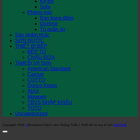
Kệ tivi
Sofa
Phòng ngủ
Bàn trang điểm
Giường
Tủ quần áo
Sản phẩm khác
SƠN NƯỚC
THIẾT BỊ BẾP
BẾP TỪ
CHẬU RỬA
Thiết Bị Vệ Sinh
American Standard
Caesar
COTTO
Dorico Korea
INAX
Mowoen
TBVS NHẬP KHẨU
TOTO
Uncategorized
Copyright 2026
©
Showroom Gạch men Hoàng Tuấn | Thiết kế và duy trì bởi
MARHUB