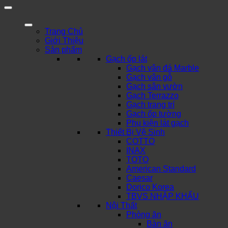
Trang Chủ
Giới Thiệu
Sản phẩm
Gạch ốp lát
Gạch vân đá Marble
Gạch vân gỗ
Gạch sân vườn
Gạch Terrazzo
Gạch trang trí
Gạch ốp tường
Phụ kiện lát gạch
Thiết Bị Vệ Sinh
COTTO
INAX
TOTO
American Standard
Caesar
Dorico Korea
TBVS NHẬP KHẨU
Nội Thất
Phòng ăn
Bàn ăn