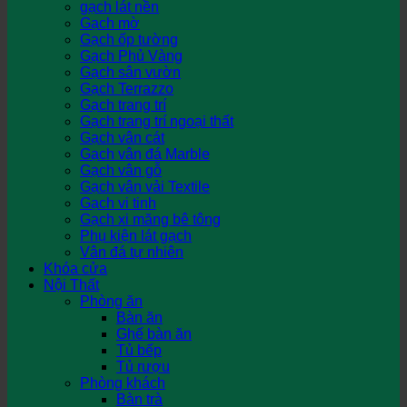
gạch lát nền
Gạch mờ
Gạch ốp tường
Gạch Phủ Vàng
Gạch sân vườn
Gạch Terrazzo
Gạch trang trí
Gạch trang trí ngoại thất
Gạch vân cát
Gạch vân đá Marble
Gạch vân gỗ
Gạch vân vải Textile
Gạch vi tinh
Gạch xi măng bê tông
Phụ kiện lát gạch
Vân đá tự nhiên
Khóa cửa
Nội Thất
Phòng ăn
Bàn ăn
Ghế bàn ăn
Tủ bếp
Tủ rượu
Phòng khách
Bàn trà