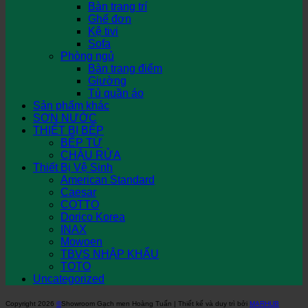
Bàn trang trí
Ghế đơn
Kệ tivi
Sofa
Phòng ngủ
Bàn trang điểm
Giường
Tủ quần áo
Sản phẩm khác
SƠN NƯỚC
THIẾT BỊ BẾP
BẾP TỪ
CHẬU RỬA
Thiết Bị Vệ Sinh
American Standard
Caesar
COTTO
Dorico Korea
INAX
Mowoen
TBVS NHẬP KHẨU
TOTO
Uncategorized
Copyright 2026
©
Showroom Gạch men Hoàng Tuấn | Thiết kế và duy trì bởi
MARHUB