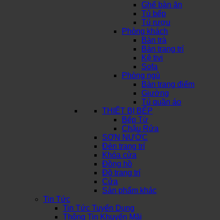
Ghế bàn ăn
Tủ bếp
Tủ rượu
Phòng khách
Bàn trà
Bàn trang trí
Kệ tivi
Sofa
Phòng ngủ
Bàn trang điểm
Giường
Tủ quần áo
THIẾT BỊ BẾP
Bếp Từ
Chậu Rửa
SƠN NƯỚC
Đèn trang trí
Khóa cửa
Đồng hồ
Đồ trang trí
Cửa
Sản phẩm khác
Tin Tức
Tin Tức Tuyển Dụng
Thông Tin Khuyến Mãi