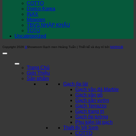
COTTO
Dorico Korea
INAX
Mowoen
TBVS NHẬP KHẨU
TOTO
Uncategorized
Copyright 2026
©
Showroom Gạch men Hoàng Tuấn | Thiết kế và duy trì bởi
MARHUB
Trang Chủ
Giới Thiệu
Sản phẩm
Gạch ốp lát
Gạch vân đá Marble
Gạch vân gỗ
Gạch sân vườn
Gạch Terrazzo
Gạch trang trí
Gạch ốp tường
Phụ kiện lát gạch
Thiết Bị Vệ Sinh
COTTO