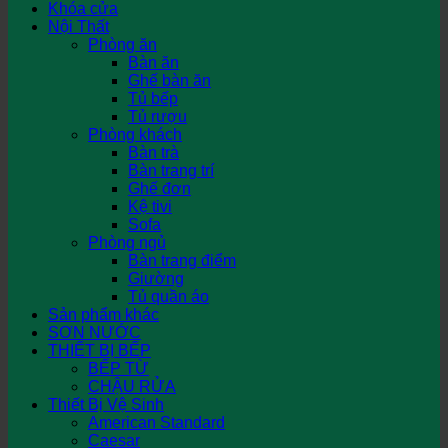
Khóa cửa
Nội Thất
Phòng ăn
Bàn ăn
Ghế bàn ăn
Tủ bếp
Tủ rượu
Phòng khách
Bàn trà
Bàn trang trí
Ghế đơn
Kệ tivi
Sofa
Phòng ngủ
Bàn trang điểm
Giường
Tủ quần áo
Sản phẩm khác
SƠN NƯỚC
THIẾT BỊ BẾP
BẾP TỪ
CHẬU RỬA
Thiết Bị Vệ Sinh
American Standard
Caesar