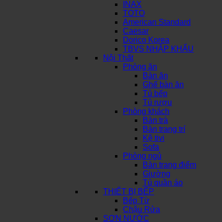
INAX
TOTO
American Standard
Caesar
Dorico Korea
TBVS NHẬP KHẨU
Nội Thất
Phòng ăn
Bàn ăn
Ghế bàn ăn
Tủ bếp
Tủ rượu
Phòng khách
Bàn trà
Bàn trang trí
Kệ tivi
Sofa
Phòng ngủ
Bàn trang điểm
Giường
Tủ quần áo
THIẾT BỊ BẾP
Bếp Từ
Chậu Rửa
SƠN NƯỚC