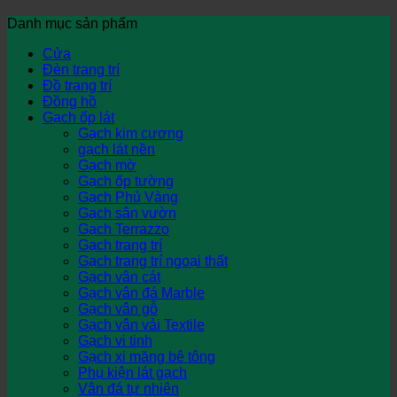
Danh mục sản phẩm
Cửa
Đèn trang trí
Đồ trang trí
Đồng hồ
Gạch ốp lát
Gạch kim cương
gạch lát nền
Gạch mờ
Gạch ốp tường
Gạch Phủ Vàng
Gạch sân vườn
Gạch Terrazzo
Gạch trang trí
Gạch trang trí ngoại thất
Gạch vân cát
Gạch vân đá Marble
Gạch vân gỗ
Gạch vân vải Textile
Gạch vi tinh
Gạch xi măng bê tông
Phụ kiện lát gạch
Vân đá tự nhiên