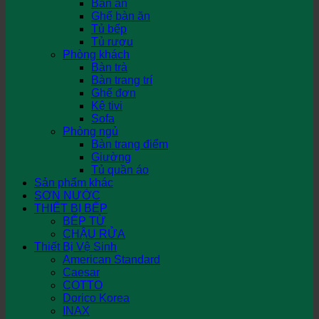
Bàn ăn
Ghế bàn ăn
Tủ bếp
Tủ rượu
Phòng khách
Bàn trà
Bàn trang trí
Ghế đơn
Kệ tivi
Sofa
Phòng ngủ
Bàn trang điểm
Giường
Tủ quần áo
Sản phẩm khác
SƠN NƯỚC
THIẾT BỊ BẾP
BẾP TỪ
CHẬU RỬA
Thiết Bị Vệ Sinh
American Standard
Caesar
COTTO
Dorico Korea
INAX