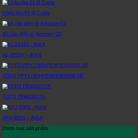
Chậu rửa 01 lỗ Codie
Bộ cầu điện tử Aerozen G2
AL-2216V – INAX
TOTO PPY1780HPE#P/DB505R-2B
TOTO TBW02017A
AFU-600V – INAX
Danh mục sản phẩm