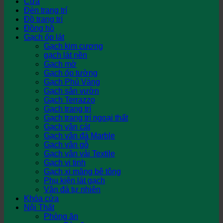
Cửa
Đèn trang trí
Đồ trang trí
Đồng hồ
Gạch ốp lát
Gạch kim cương
gạch lát nền
Gạch mờ
Gạch ốp tường
Gạch Phủ Vàng
Gạch sân vườn
Gạch Terrazzo
Gạch trang trí
Gạch trang trí ngoại thất
Gạch vân cát
Gạch vân đá Marble
Gạch vân gỗ
Gạch vân vải Textile
Gạch vi tinh
Gạch xi măng bê tông
Phụ kiện lát gạch
Vân đá tự nhiên
Khóa cửa
Nội Thất
Phòng ăn