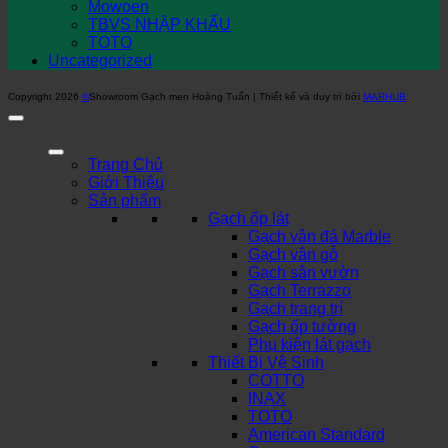
Mowoen
TBVS NHẬP KHẨU
TOTO
Uncategorized
Copyright 2026
©
Showroom Gạch men Hoàng Tuấn | Thiết kế và duy trì bởi
MARHUB
Trang Chủ
Giới Thiệu
Sản phẩm
Gạch ốp lát
Gạch vân đá Marble
Gạch vân gỗ
Gạch sân vườn
Gạch Terrazzo
Gạch trang trí
Gạch ốp tường
Phụ kiện lát gạch
Thiết Bị Vệ Sinh
COTTO
INAX
TOTO
American Standard