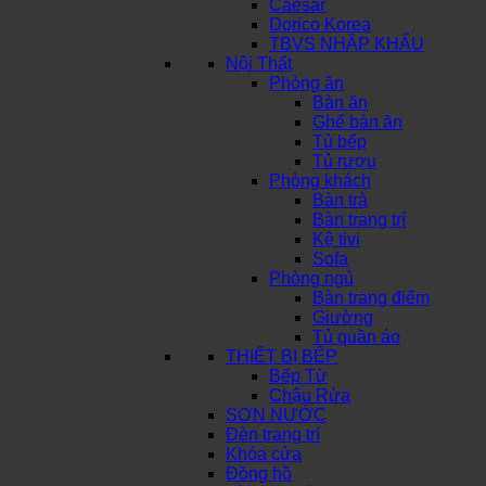
Caesar
Dorico Korea
TBVS NHẬP KHẨU
Nội Thất
Phòng ăn
Bàn ăn
Ghế bàn ăn
Tủ bếp
Tủ rượu
Phòng khách
Bàn trà
Bàn trang trí
Kệ tivi
Sofa
Phòng ngủ
Bàn trang điểm
Giường
Tủ quần áo
THIẾT BỊ BẾP
Bếp Từ
Chậu Rửa
SƠN NƯỚC
Đèn trang trí
Khóa cửa
Đồng hồ