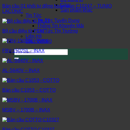
Cửa
Bàn cầu 01 khối tự động hoàn toàn C10247 – TUNIO
Sản phẩm khác
LACONIC
Tin Tức
Tin Tức Tuyển Dụng
Thông Tin Khuyến Mãi
Tin Tức Thị Trường
Bộ cầu điệu tử PLAT
Liên Hệ
0901555580
FBV-1502SL – INAX
Tìm
kiếm:
AL-S640V – INAX
Bàn cầu C1053 – COTTO
MSBV – 1700B – INAX
Bàn cầu COTTO C10327