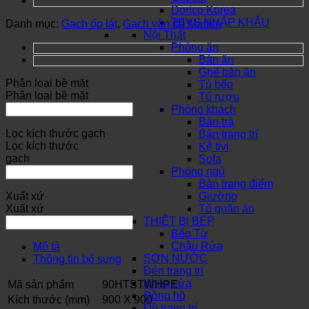
Dorico Korea
TBVS NHẬP KHẨU
Danh mục:
Gạch ốp lát
,
Gạch vân đá Marble
Nội Thất
Phòng ăn
Bàn ăn
Ghế bàn ăn
Phân loại bề mặt
Tủ bếp
Phân loại bề mặt
Tủ rượu
Phòng khách
Bàn trà
Lọc kích thước gạch
Bàn trang trí
Lọc kích thước
Kệ tivi
gạch
Sofa
Phòng ngủ
Bàn trang điểm
Xuất xứ
Giường
Xuất xứ
Tủ quần áo
THIẾT BỊ BẾP
Bếp Từ
Chậu Rửa
Mô tả
SƠN NƯỚC
Thông tin bổ sung
Đèn trang trí
Khóa cửa
Mã sản phẩm
90HTSTWHPE
Đồng hồ
Kích thước (mm)
900 X 900
Đồ trang trí