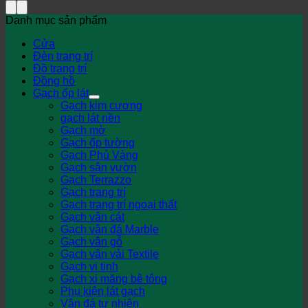
Danh mục sản phẩm
Cửa
Đèn trang trí
Đồ trang trí
Đồng hồ
Gạch ốp lát
Gạch kim cương
gạch lát nền
Gạch mờ
Gạch ốp tường
Gạch Phủ Vàng
Gạch sân vườn
Gạch Terrazzo
Gạch trang trí
Gạch trang trí ngoại thất
Gạch vân cát
Gạch vân đá Marble
Gạch vân gỗ
Gạch vân vải Textile
Gạch vi tinh
Gạch xi măng bê tông
Phụ kiện lát gạch
Vân đá tự nhiên