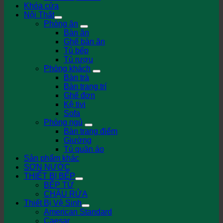
Khóa cửa
Nội Thất
Phòng ăn
Bàn ăn
Ghế bàn ăn
Tủ bếp
Tủ rượu
Phòng khách
Bàn trà
Bàn trang trí
Ghế đơn
Kệ tivi
Sofa
Phòng ngủ
Bàn trang điểm
Giường
Tủ quần áo
Sản phẩm khác
SƠN NƯỚC
THIẾT BỊ BẾP
BẾP TỪ
CHẬU RỬA
Thiết Bị Vệ Sinh
American Standard
Caesar