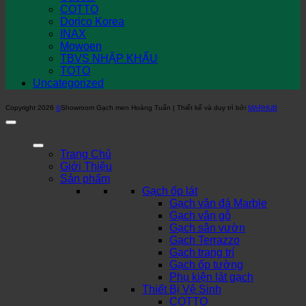
COTTO
Dorico Korea
INAX
Mowoen
TBVS NHẬP KHẨU
TOTO
Uncategorized
Copyright 2026
©
Showroom Gạch men Hoàng Tuấn | Thiết kế và duy trì bởi
MARHUB
Trang Chủ
Giới Thiệu
Sản phẩm
Gạch ốp lát
Gạch vân đá Marble
Gạch vân gỗ
Gạch sân vườn
Gạch Terrazzo
Gạch trang trí
Gạch ốp tường
Phụ kiện lát gạch
Thiết Bị Vệ Sinh
COTTO