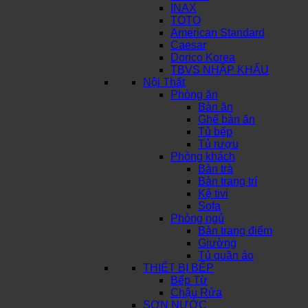
INAX
TOTO
American Standard
Caesar
Dorico Korea
TBVS NHẬP KHẨU
Nội Thất
Phòng ăn
Bàn ăn
Ghế bàn ăn
Tủ bếp
Tủ rượu
Phòng khách
Bàn trà
Bàn trang trí
Kệ tivi
Sofa
Phòng ngủ
Bàn trang điểm
Giường
Tủ quần áo
THIẾT BỊ BẾP
Bếp Từ
Chậu Rửa
SƠN NƯỚC