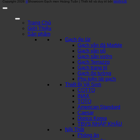
Copyright 2026
©
Showroom Gạch men Hoàng Tuấn | Thiết kế và duy trì bởi
MARHUB
Trang Chủ
Giới Thiệu
Sản phẩm
Gạch ốp lát
Gạch vân đá Marble
Gạch vân gỗ
Gạch sân vườn
Gạch Terrazzo
Gạch trang trí
Gạch ốp tường
Phụ kiện lát gạch
Thiết Bị Vệ Sinh
COTTO
INAX
TOTO
American Standard
Caesar
Dorico Korea
TBVS NHẬP KHẨU
Nội Thất
Phòng ăn