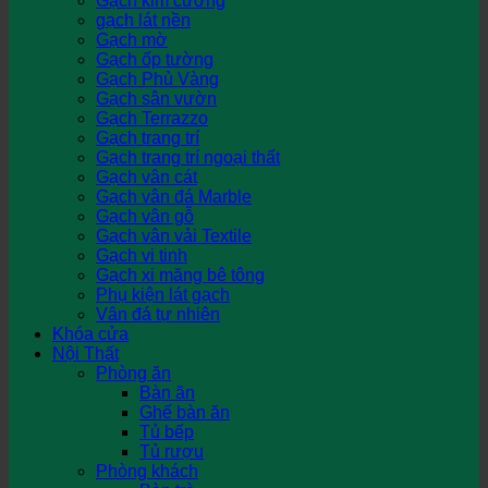
Gạch kim cương
gạch lát nền
Gạch mờ
Gạch ốp tường
Gạch Phủ Vàng
Gạch sân vườn
Gạch Terrazzo
Gạch trang trí
Gạch trang trí ngoại thất
Gạch vân cát
Gạch vân đá Marble
Gạch vân gỗ
Gạch vân vải Textile
Gạch vi tinh
Gạch xi măng bê tông
Phụ kiện lát gạch
Vân đá tự nhiên
Khóa cửa
Nội Thất
Phòng ăn
Bàn ăn
Ghế bàn ăn
Tủ bếp
Tủ rượu
Phòng khách