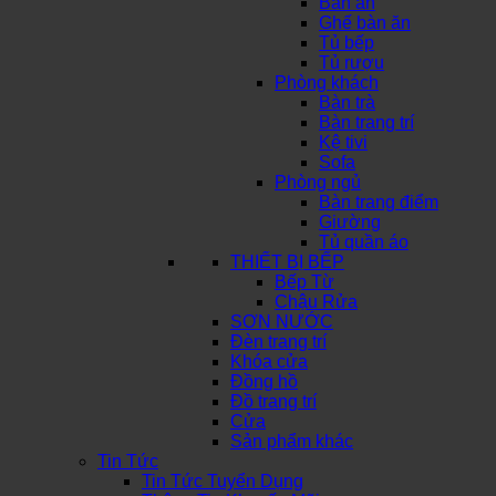
Bàn ăn
Ghế bàn ăn
Tủ bếp
Tủ rượu
Phòng khách
Bàn trà
Bàn trang trí
Kệ tivi
Sofa
Phòng ngủ
Bàn trang điểm
Giường
Tủ quần áo
THIẾT BỊ BẾP
Bếp Từ
Chậu Rửa
SƠN NƯỚC
Đèn trang trí
Khóa cửa
Đồng hồ
Đồ trang trí
Cửa
Sản phẩm khác
Tin Tức
Tin Tức Tuyển Dụng