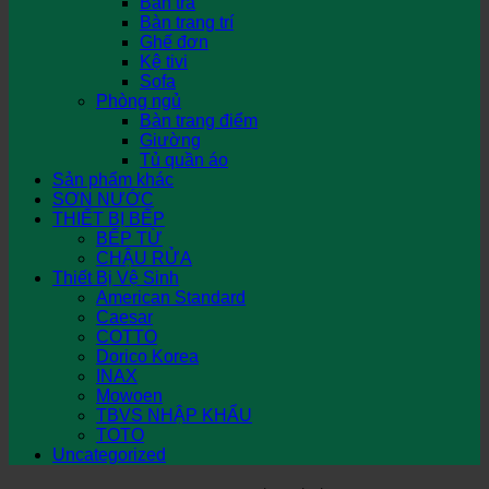
Bàn trà
Bàn trang trí
Ghế đơn
Kệ tivi
Sofa
Phòng ngủ
Bàn trang điểm
Giường
Tủ quần áo
Sản phẩm khác
SƠN NƯỚC
THIẾT BỊ BẾP
BẾP TỪ
CHẬU RỬA
Thiết Bị Vệ Sinh
American Standard
Caesar
COTTO
Dorico Korea
INAX
Mowoen
TBVS NHẬP KHẨU
TOTO
Uncategorized