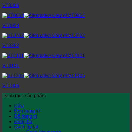
VT3306
VT0954
VT3762
VT4101
VT1305
Danh mục sản phẩm
Cửa
Đèn trang trí
Đồ trang trí
Đồng hồ
Gạch ốp lát