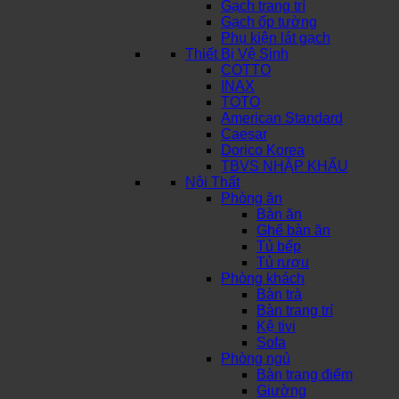
Gạch trang trí
Gạch ốp tường
Phụ kiện lát gạch
Thiết Bị Vệ Sinh
COTTO
INAX
TOTO
American Standard
Caesar
Dorico Korea
TBVS NHẬP KHẨU
Nội Thất
Phòng ăn
Bàn ăn
Ghế bàn ăn
Tủ bếp
Tủ rượu
Phòng khách
Bàn trà
Bàn trang trí
Kệ tivi
Sofa
Phòng ngủ
Bàn trang điểm
Giường