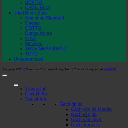
BẾP TỪ
CHẬU RỬA
Thiết Bị Vệ Sinh
American Standard
Caesar
COTTO
Dorico Korea
INAX
Mowoen
TBVS NHẬP KHẨU
TOTO
Uncategorized
Copyright 2026
©
Showroom Gạch men Hoàng Tuấn | Thiết kế và duy trì bởi
MARHUB
Trang Chủ
Giới Thiệu
Sản phẩm
Gạch ốp lát
Gạch vân đá Marble
Gạch vân gỗ
Gạch sân vườn
Gạch Terrazzo