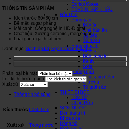
Dorico Korea
THÔNG TIN SẢN PHẨM
TBVS NHẬP KHẨU
Nội Thất
Kích thước 60×60 cm
Phòng ăn
Bề mặt: sugar phẳng
Bàn ăn
Mài cạnh: Công nghệ in HD-Digital
Ghế bàn ăn
Chất liệu: Xương ceramic , men sugar
Tủ bếp
Loại gạch: gạch lát nền
Tủ rượu
Phòng khách
Danh mục:
Gạch ốp lát
,
Gạch vân đá Marble
Bàn trà
Bàn trang trí
Kệ tivi
Sofa
Phòng ngủ
Phân loại bề mặt
Bàn trang điểm
Lọc kích thước gạch
Giường
Xuất xứ
Tủ quần áo
THIẾT BỊ BẾP
Thông tin bổ sung
Bếp Từ
Chậu Rửa
SƠN NƯỚC
Kích thước
60×60 cm
Đèn trang trí
Khóa cửa
Đồng hồ
Xuất xứ
Trong nước
Đồ trang trí