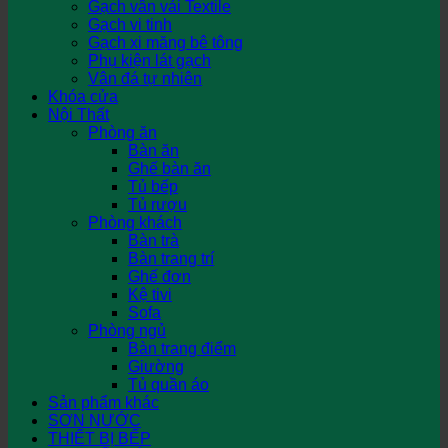
Gạch vân vải Textile
Gạch vi tinh
Gạch xi măng bê tông
Phụ kiện lát gạch
Vân đá tự nhiên
Khóa cửa
Nội Thất
Phòng ăn
Bàn ăn
Ghế bàn ăn
Tủ bếp
Tủ rượu
Phòng khách
Bàn trà
Bàn trang trí
Ghế đơn
Kệ tivi
Sofa
Phòng ngủ
Bàn trang điểm
Giường
Tủ quần áo
Sản phẩm khác
SƠN NƯỚC
THIẾT BỊ BẾP