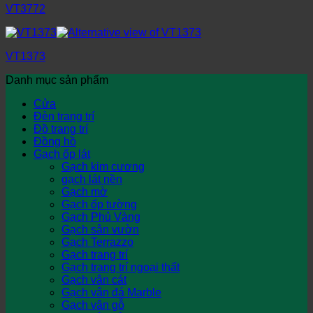
VT3772
VT1373
Danh mục sản phẩm
Cửa
Đèn trang trí
Đồ trang trí
Đồng hồ
Gạch ốp lát
Gạch kim cương
gạch lát nền
Gạch mờ
Gạch ốp tường
Gạch Phủ Vàng
Gạch sân vườn
Gạch Terrazzo
Gạch trang trí
Gạch trang trí ngoại thất
Gạch vân cát
Gạch vân đá Marble
Gạch vân gỗ