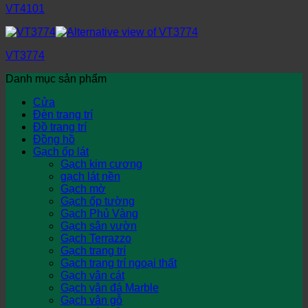
VT4101
VT3774
Danh mục sản phẩm
Cửa
Đèn trang trí
Đồ trang trí
Đồng hồ
Gạch ốp lát
Gạch kim cương
gạch lát nền
Gạch mờ
Gạch ốp tường
Gạch Phủ Vàng
Gạch sân vườn
Gạch Terrazzo
Gạch trang trí
Gạch trang trí ngoại thất
Gạch vân cát
Gạch vân đá Marble
Gạch vân gỗ