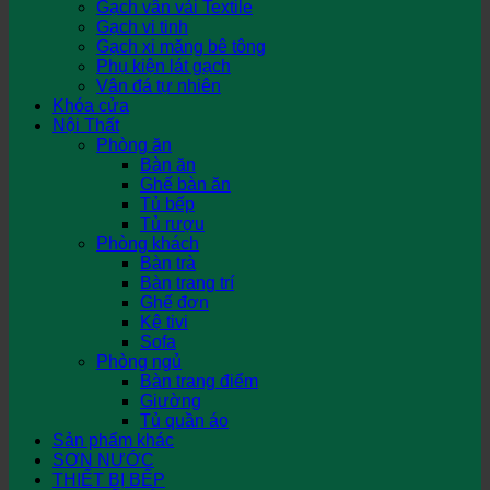
Gạch vân vải Textile
Gạch vi tinh
Gạch xi măng bê tông
Phụ kiện lát gạch
Vân đá tự nhiên
Khóa cửa
Nội Thất
Phòng ăn
Bàn ăn
Ghế bàn ăn
Tủ bếp
Tủ rượu
Phòng khách
Bàn trà
Bàn trang trí
Ghế đơn
Kệ tivi
Sofa
Phòng ngủ
Bàn trang điểm
Giường
Tủ quần áo
Sản phẩm khác
SƠN NƯỚC
THIẾT BỊ BẾP