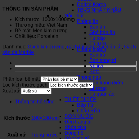
Dorico Korea
THÔNG TIN SẢN PHẨM
TBVS NHẬP KHẨU
Nội Thất
Kích thước: 1000x1000mm
Phòng ăn
Thương hiệu: Việt Nam
Bàn ăn
Bề mặt: Men kim cương
Ghế bàn ăn
Chất liệu: Porcelain
Tủ bếp
Tủ rượu
Danh mục:
Gạch kim cương
,
gạch lát nền
,
Gạch ốp lát
,
Gạch
Phòng khách
vân đá Marble
Bàn trà
Bàn trang trí
Kệ tivi
Sofa
Phòng ngủ
Phân loại bề mặt
Bàn trang điểm
Lọc kích thước gạch
Giường
Xuất xứ
Tủ quần áo
THIẾT BỊ BẾP
Thông tin bổ sung
Bếp Từ
Chậu Rửa
SƠN NƯỚC
Kích thước
100×100 cm
Đèn trang trí
Khóa cửa
Đồng hồ
Xuất xứ
Trong nước
Đồ trang trí