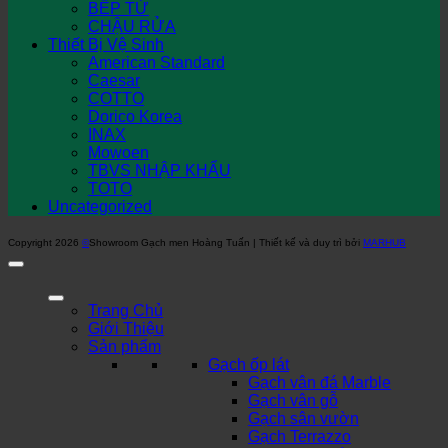
BẾP TỪ
CHẬU RỬA
Thiết Bị Vệ Sinh
American Standard
Caesar
COTTO
Dorico Korea
INAX
Mowoen
TBVS NHẬP KHẨU
TOTO
Uncategorized
Copyright 2026
©
Showroom Gạch men Hoàng Tuấn | Thiết kế và duy trì bởi
MARHUB
Trang Chủ
Giới Thiệu
Sản phẩm
Gạch ốp lát
Gạch vân đá Marble
Gạch vân gỗ
Gạch sân vườn
Gạch Terrazzo