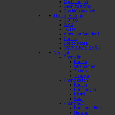
Gạch trang trí
Gạch ốp tường
Phụ kiện lát gạch
Thiết Bị Vệ Sinh
COTTO
INAX
TOTO
American Standard
Caesar
Dorico Korea
TBVS NHẬP KHẨU
Nội Thất
Phòng ăn
Bàn ăn
Ghế bàn ăn
Tủ bếp
Tủ rượu
Phòng khách
Bàn trà
Bàn trang trí
Kệ tivi
Sofa
Phòng ngủ
Bàn trang điểm
Giường