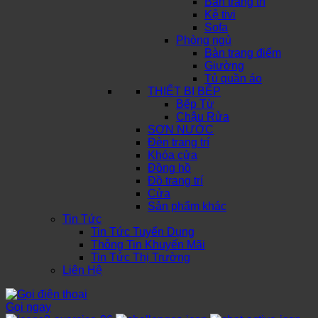
Bàn trang trí
Kệ tivi
Sofa
Phòng ngủ
Bàn trang điểm
Giường
Tủ quần áo
THIẾT BỊ BẾP
Bếp Từ
Chậu Rửa
SƠN NƯỚC
Đèn trang trí
Khóa cửa
Đồng hồ
Đồ trang trí
Cửa
Sản phẩm khác
Tin Tức
Tin Tức Tuyển Dụng
Thông Tin Khuyến Mãi
Tin Tức Thị Trường
Liên Hệ
Gọi ngay