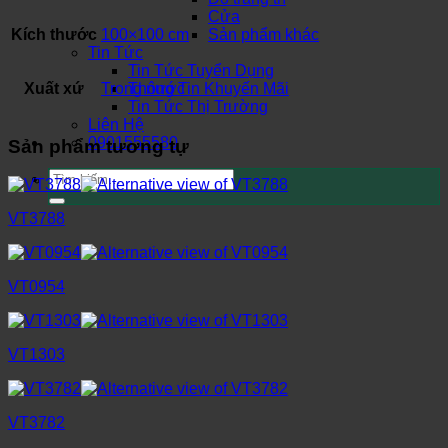
Cửa
Kích thước
100×100 cm
Sản phẩm khác
Tin Tức
Tin Tức Tuyển Dụng
Xuất xứ
Trong nước
Thông Tin Khuyến Mãi
Tin Tức Thị Trường
Liên Hệ
0901555580
Sản phẩm tương tự
Tìm
kiếm:
VT3788
VT0954
VT1303
VT3782