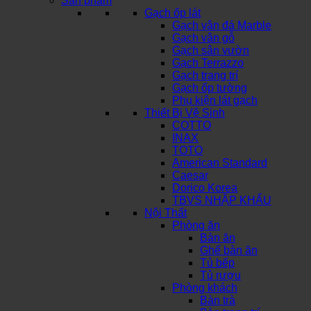
Sản phẩm
Gạch ốp lát
Gạch vân đá Marble
Gạch vân gỗ
Gạch sân vườn
Gạch Terrazzo
Gạch trang trí
Gạch ốp tường
Phụ kiện lát gạch
Thiết Bị Vệ Sinh
COTTO
INAX
TOTO
American Standard
Caesar
Dorico Korea
TBVS NHẬP KHẨU
Nội Thất
Phòng ăn
Bàn ăn
Ghế bàn ăn
Tủ bếp
Tủ rượu
Phòng khách
Bàn trà