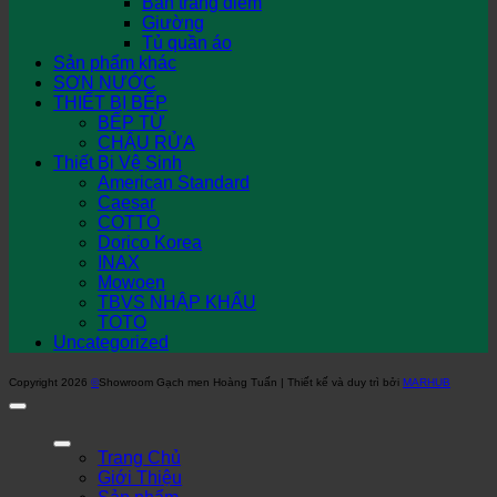
Bàn trang điểm
Giường
Tủ quần áo
Sản phẩm khác
SƠN NƯỚC
THIẾT BỊ BẾP
BẾP TỪ
CHẬU RỬA
Thiết Bị Vệ Sinh
American Standard
Caesar
COTTO
Dorico Korea
INAX
Mowoen
TBVS NHẬP KHẨU
TOTO
Uncategorized
Copyright 2026
©
Showroom Gạch men Hoàng Tuấn | Thiết kế và duy trì bởi
MARHUB
Trang Chủ
Giới Thiệu