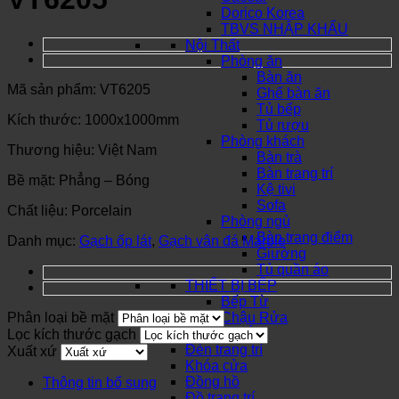
Dorico Korea
TBVS NHẬP KHẨU
Nội Thất
Phòng ăn
Bàn ăn
Mã sản phẩm: VT6205
Ghế bàn ăn
Tủ bếp
Kích thước: 1000x1000mm
Tủ rượu
Phòng khách
Thương hiệu: Việt Nam
Bàn trà
Bàn trang trí
Bề mặt: Phẳng – Bóng
Kệ tivi
Sofa
Chất liệu: Porcelain
Phòng ngủ
Bàn trang điểm
Danh mục:
Gạch ốp lát
,
Gạch vân đá Marble
Giường
Tủ quần áo
THIẾT BỊ BẾP
Bếp Từ
Phân loại bề mặt
Chậu Rửa
SƠN NƯỚC
Lọc kích thước gạch
Đèn trang trí
Xuất xứ
Khóa cửa
Đồng hồ
Thông tin bổ sung
Đồ trang trí