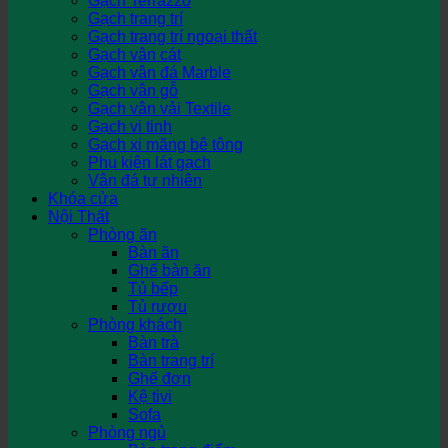
Gạch Terrazzo
Gạch trang trí
Gạch trang trí ngoại thất
Gạch vân cát
Gạch vân đá Marble
Gạch vân gỗ
Gạch vân vải Textile
Gạch vi tinh
Gạch xi măng bê tông
Phụ kiện lát gạch
Vân đá tự nhiên
Khóa cửa
Nội Thất
Phòng ăn
Bàn ăn
Ghế bàn ăn
Tủ bếp
Tủ rượu
Phòng khách
Bàn trà
Bàn trang trí
Ghế đơn
Kệ tivi
Sofa
Phòng ngủ