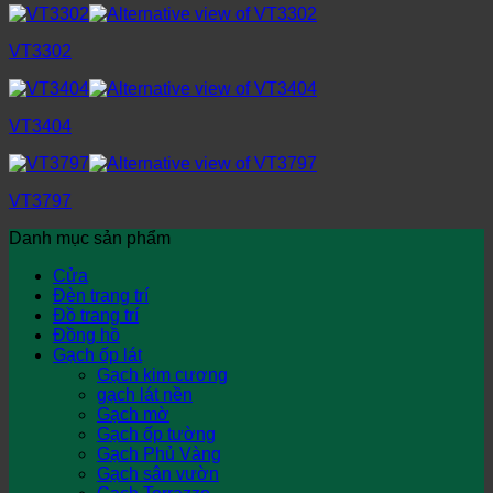
VT3302
VT3404
VT3797
Danh mục sản phẩm
Cửa
Đèn trang trí
Đồ trang trí
Đồng hồ
Gạch ốp lát
Gạch kim cương
gạch lát nền
Gạch mờ
Gạch ốp tường
Gạch Phủ Vàng
Gạch sân vườn