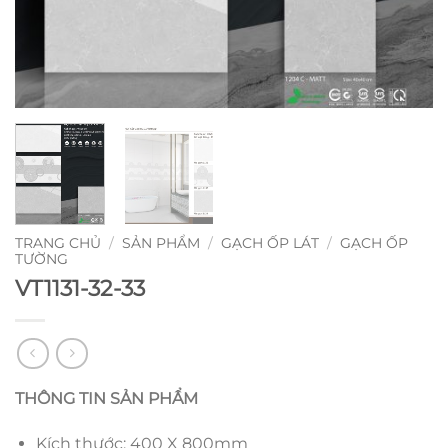
TRANG CHỦ
/
SẢN PHẨM
/
GẠCH ỐP LÁT
/
GẠCH ỐP
TƯỜNG
VT1131-32-33
THÔNG TIN SẢN PHẨM
Kích thước: 400 X 800mm