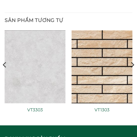
SẢN PHẨM TƯƠNG TỰ
VT3303
VT1303