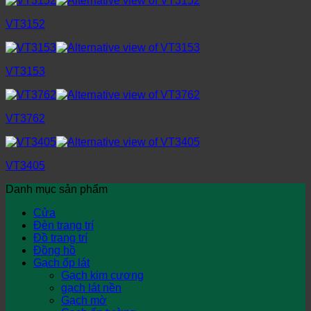
VT3152
VT3153
VT3762
VT3405
Danh mục sản phẩm
Cửa
Đèn trang trí
Đồ trang trí
Đồng hồ
Gạch ốp lát
Gạch kim cương
gạch lát nền
Gạch mờ