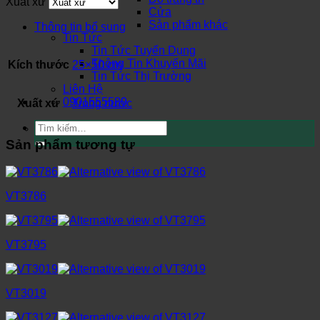
Xuất xứ
Cửa
Sản phẩm khác
Thông tin bổ sung
Tin Tức
Tin Tức Tuyển Dụng
Thông Tin Khuyến Mãi
Kích thước
25×50 cm
Tin Tức Thị Trường
Liên Hệ
0901555580
Xuất xứ
Trong nước
Tìm
kiếm:
Sản phẩm tương tự
VT3786
VT3795
VT3019