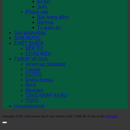
Kệ tivi
Sofa
Phòng ngủ
Bàn trang điểm
Giường
Tủ quần áo
Sản phẩm khác
SƠN NƯỚC
THIẾT BỊ BẾP
BẾP TỪ
CHẬU RỬA
Thiết Bị Vệ Sinh
American Standard
Caesar
COTTO
Dorico Korea
INAX
Mowoen
TBVS NHẬP KHẨU
TOTO
Uncategorized
Copyright 2026
©
Showroom Gạch men Hoàng Tuấn | Thiết kế và duy trì bởi
MARHUB