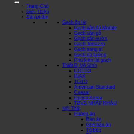
Trang Chủ
Giới Thiệu
Sản phẩm
Gạch ốp lát
Gạch vân đá Marble
Gạch vân gỗ
Gạch sân vườn
Gạch Terrazzo
Gạch trang trí
Gạch ốp tường
Phụ kiện lát gạch
Thiết Bị Vệ Sinh
COTTO
INAX
TOTO
American Standard
Caesar
Dorico Korea
TBVS NHẬP KHẨU
Nội Thất
Phòng ăn
Bàn ăn
Ghế bàn ăn
Tủ bếp