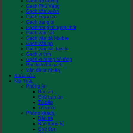
Gạch ốp tường
Gạch Phủ Vàng
Gạch sân vườn
Gạch Terrazzo
Gạch trang trí
Gạch trang trí ngoại thất
Gạch vân cát
Gạch vân đá Marble
Gạch vân gỗ
Gạch vân vải Textile
Gạch vi tinh
Gạch xi măng bê tông
Phụ kiện lát gạch
Vân đá tự nhiên
Khóa cửa
Nội Thất
Phòng ăn
Bàn ăn
Ghế bàn ăn
Tủ bếp
Tủ rượu
Phòng khách
Bàn trà
Bàn trang trí
Ghế đơn