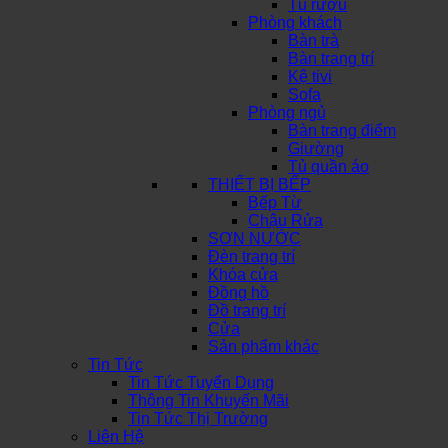
Tủ rượu
Phòng khách
Bàn trà
Bàn trang trí
Kệ tivi
Sofa
Phòng ngủ
Bàn trang điểm
Giường
Tủ quần áo
THIẾT BỊ BẾP
Bếp Từ
Chậu Rửa
SƠN NƯỚC
Đèn trang trí
Khóa cửa
Đồng hồ
Đồ trang trí
Cửa
Sản phẩm khác
Tin Tức
Tin Tức Tuyển Dụng
Thông Tin Khuyến Mãi
Tin Tức Thị Trường
Liên Hệ